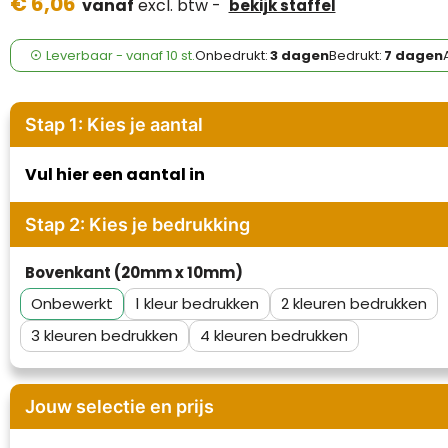
€ 6,06
Case Logic
vanaf
excl. btw -
bekijk staffel
Fresh 'n Rebel
Leverbaar
-
vanaf
10 st.
Onbedrukt:
3 dagen
Bedrukt:
7 dagen
GolfOriginals
Stap 1: Kies je aantal
James Harvest
Vul hier een aantal in
Kingcap
Stap 2: Kies je bedrukking
Mepal
Bovenkant (20mm x 10mm)
Moleskine
Onbewerkt
1
2
MyKit
3
4
Ocean Bottle
Jouw selectie en prijs
Parker