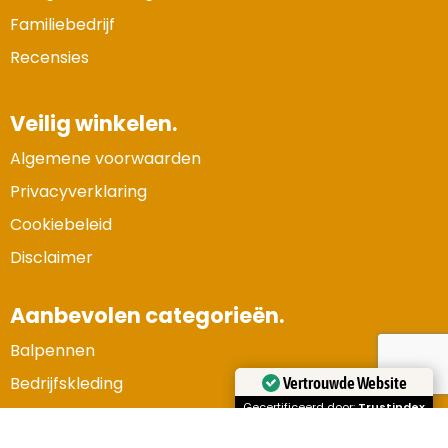
Familiebedrijf
Recensies
Veilig winkelen.
Algemene voorwaarden
Privacyverklaring
Cookiebeleid
Disclaimer
Aanbevolen categorieën.
Balpennen
Vertrouwde Website
Bedrijfskleding
Gecertificeerd door:
Trustindex
Gadgets en elektronica