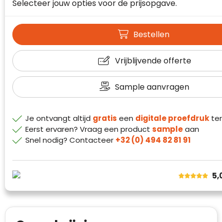
Selecteer jouw opties voor de prijsopgave.
Waterman
Bestellen
Vrijblijvende offerte
Sample aanvragen
Je ontvangt altijd
gratis
een
digitale proefdruk
ter
Eerst ervaren? Vraag een product
sample
aan
Snel nodig? Contacteer
+32 (0) 494 82 81 91
Klantenbeoordelingen laten zien hoe een
5,
website in het algemeen aan de behoeften
van klanten voldoet.
Trustindex werkt samen met 137
beoordelingsplatforms om