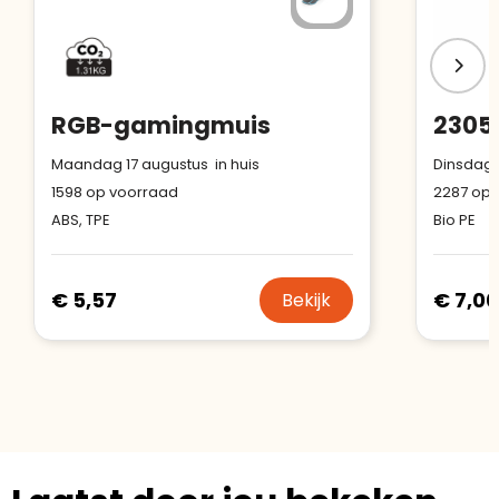
RGB-gamingmuis
Maandag 17 augustus in huis
Dinsdag 
1598
op voorraad
2287
op 
ABS, TPE
Bio PE
€ 5,57
€ 7,00
Bekijk