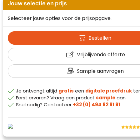
Jouw selectie en prijs
Waterman
Selecteer jouw opties voor de prijsopgave.
Bestellen
Vrijblijvende offerte
Sample aanvragen
Je ontvangt altijd
gratis
een
digitale proefdruk
ter
Eerst ervaren? Vraag een product
sample
aan
Snel nodig? Contacteer
+32 (0) 494 82 81 91
Klantenbeoordelingen laten zien hoe een
website in het algemeen aan de behoeften
van klanten voldoet.