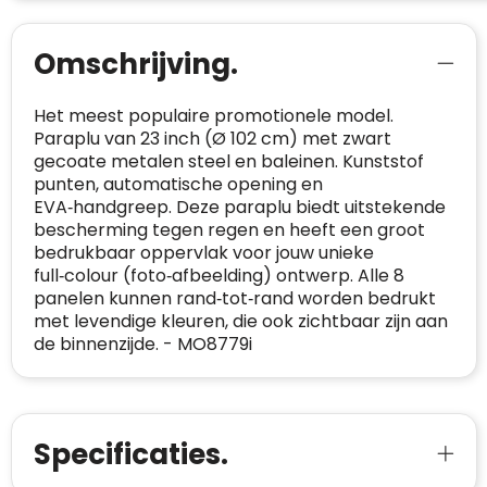
Trustindex werkt samen met 137
beoordelingsplatforms om
websitebezoekers toegang te geven tot
Omschrijving.
Trustindex meet voortdurend de
echte, geverifieerde beoordelingen op één
klanttevredenheid op basis van
plaats.
beoordelingen. Minder dan 1% van de
Het meest populaire promotionele model.
Alleen beoordelingen die voldoen aan de
ondervraagde klanten meldde een
Paraplu van 23 inch (Ø 102 cm) met zwart
richtlijnen van Trustindex en waarvan
probleem.
gecoate metalen steel en baleinen. Kunststof
bewezen is dat ze spamvrij zijn worden door
punten, automatische opening en
de verschillende platforms geaccepteerd en
Trustindex heeft de contactgegevens van de
EVA‑handgreep. Deze paraplu biedt uitstekende
meegeteld in de scores.
website en de bedrijfsgegevens
bescherming tegen regen en heeft een groot
onafhankelijk geverifieerd.
bedrukbaar oppervlak voor jouw unieke
full‑colour (foto‑afbeelding) ontwerp. Alle 8
CONTACTGEGEVENS
panelen kunnen rand‑tot‑rand worden bedrukt
Trustindex controleert websites voortdurend
met levendige kleuren, die ook zichtbaar zijn aan
op veiligheidsproblemen.
Telefoonnummer
:
+32 479 88 00 36
Geverifieerd
de binnenzijde. - MO8779i
Safe Browsing:
geen probleem
E-
mia@linkkado.be
Geverifieerd
gedetecteerd
mailadres
:
Websites die consequent een hoog niveau
Blacklist
Geen site op de zwarte lijst
van klanttevredenheid handhaven en
Specificaties.
BEDRIJFSGEGEVENS
voldoen aan een hoog niveau van
Geldig SSL-certificaat