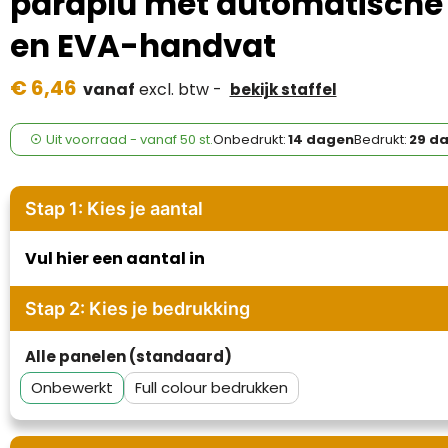
paraplu met automatische
Case Logic
en EVA-handvat
Fresh 'n Rebel
€ 6,46
vanaf
excl. btw -
bekijk staffel
GolfOriginals
Uit voorraad -
vanaf
50 st.
Onbedrukt:
14 dagen
Bedrukt:
29 d
James Harvest
Kingcap
Stap 1: Kies je aantal
Mepal
Vul hier een aantal in
Moleskine
Stap 2: Kies je bedrukking
MyKit
Alle panelen (standaard)
Ocean Bottle
Onbewerkt
Full colour
Parker