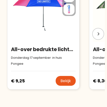
All-over bedrukte lichtgewicht (100 g) opvouwbare paraplu
Donderdag 17 september in huis
Donderda
Pongee
Pongee
€ 9,25
€ 8,30
Bekijk