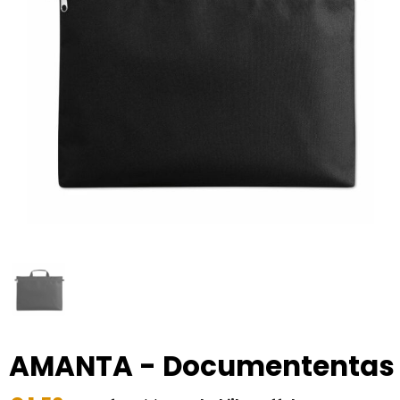
RFX™
Dag van de Vrijwilliger
Custom medaille
Zorg
Home & Living
Sportlife®
Dag van de Zorgkundige
Custom deken
Keuken & Horeca
Stanley®
Kerstmis
Custom pet, muts & hoed
Reizen & Onderweg
Swiss Peak
Pasen
Vakantie, Recreatie & Spellen
Custom speelkaarten
Tenson
Custom tas
Sinterklaas
BIC
Valentijn
Custom zomer
Thule
Werelddierendag
Custom paraplu
Philips
Zomer
Custom telefoonaccessoires
AMANTA - Documententas
Boska