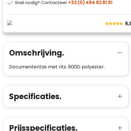
Snel nodig? Contacteer
+32 (0) 494 82 81 91
websitebezoekers toegang te geven tot
Trustindex meet voortdurend de
echte, geverifieerde beoordelingen op één
klanttevredenheid op basis van
plaats.
beoordelingen. Minder dan 1% van de
5,
Alleen beoordelingen die voldoen aan de
ondervraagde klanten meldde een
richtlijnen van Trustindex en waarvan
probleem.
bewezen is dat ze spamvrij zijn worden door
de verschillende platforms geaccepteerd en
Trustindex heeft de contactgegevens van de
meegeteld in de scores.
website en de bedrijfsgegevens
Omschrijving.
onafhankelijk geverifieerd.
Documententas met rits. 600D polyester.
CONTACTGEGEVENS
Trustindex controleert websites voortdurend
op veiligheidsproblemen.
Telefoonnummer
:
+32 479 88 00 36
Geverifieerd
Safe Browsing:
geen probleem
E-
mia@linkkado.be
Geverifieerd
Specificaties.
gedetecteerd
mailadres
:
Websites die consequent een hoog niveau
Blacklist
Geen site op de zwarte lijst
van klanttevredenheid handhaven en
BEDRIJFSGEGEVENS
voldoen aan een hoog niveau van
Geldig SSL-certificaat
veiligheidsprotocol, kunnen Trustindex-
Prijsspecificaties.
Bedrijfsnaam
:
Linkkado
certificaat verkrijgen. Zoekt u bij het winkelen