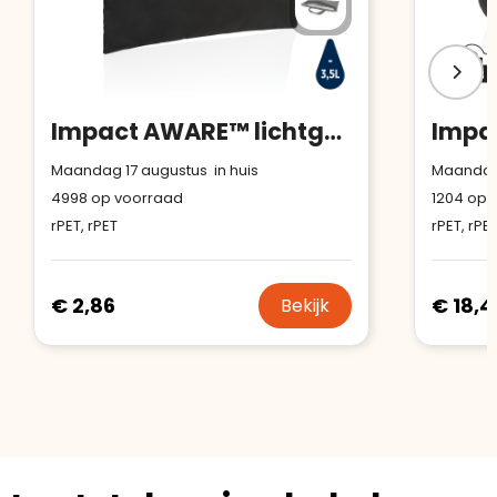
Impact AWARE™ lichtgewicht documententas
Maandag 17 augustus in huis
Maandag 
4998
op voorraad
1204
op 
rPET, rPET
rPET, rPE
€ 2,86
€ 18,4
Bekijk