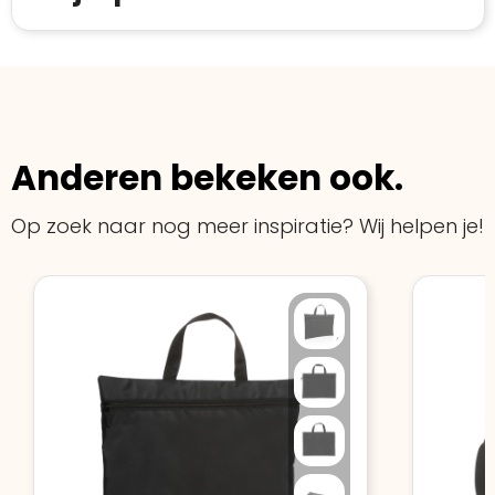
Spam
E-mail is spamvrij
naar de certificaten van Trustindex en koopt u
Domein
:
linkkado.be
met vertrouwen!
Meer informatie
»
Oprichting van de
2026
onderneming
:
Voor bedrijven
Bouwt u vertrouwen op en verhoogt u uw
Aantal werknemers
:
1-10
verkoop met de Trustindex-certificaat.
Anderen bekeken ook.
Meer informatie
»
Trustindex-certificaat
2026-04-22
starten
:
Op zoek naar nog meer inspiratie? Wij helpen je!