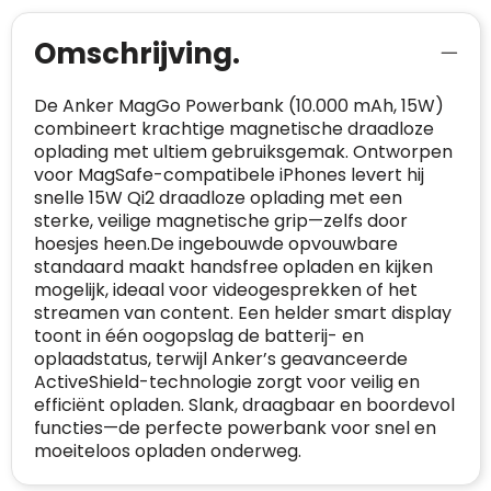
website in het algemeen aan de behoeften
van klanten voldoet.
Omschrijving.
Trustindex werkt samen met 137
beoordelingsplatforms om
De Anker MagGo Powerbank (10.000 mAh, 15W)
websitebezoekers toegang te geven tot
combineert krachtige magnetische draadloze
Trustindex meet voortdurend de
echte, geverifieerde beoordelingen op één
oplading met ultiem gebruiksgemak. Ontworpen
klanttevredenheid op basis van
plaats.
voor MagSafe-compatibele iPhones levert hij
beoordelingen. Minder dan 1% van de
Alleen beoordelingen die voldoen aan de
snelle 15W Qi2 draadloze oplading met een
ondervraagde klanten meldde een
richtlijnen van Trustindex en waarvan
sterke, veilige magnetische grip—zelfs door
probleem.
bewezen is dat ze spamvrij zijn worden door
hoesjes heen.De ingebouwde opvouwbare
de verschillende platforms geaccepteerd en
standaard maakt handsfree opladen en kijken
Trustindex heeft de contactgegevens van de
meegeteld in de scores.
mogelijk, ideaal voor videogesprekken of het
website en de bedrijfsgegevens
streamen van content. Een helder smart display
onafhankelijk geverifieerd.
toont in één oogopslag de batterij- en
CONTACTGEGEVENS
oplaadstatus, terwijl Anker’s geavanceerde
Trustindex controleert websites voortdurend
ActiveShield-technologie zorgt voor veilig en
op veiligheidsproblemen.
efficiënt opladen. Slank, draagbaar en boordevol
Telefoonnummer
:
+32 479 88 00 36
Geverifieerd
functies—de perfecte powerbank voor snel en
Safe Browsing:
geen probleem
moeiteloos opladen onderweg.
E-
mia@linkkado.be
Geverifieerd
gedetecteerd
mailadres
:
Websites die consequent een hoog niveau