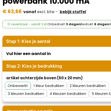
powerbank 10.000 mA
Case Logic
€ 63,66
vanaf
excl. btw -
bekijk staffel
Fresh 'n Rebel
GolfOriginals
Leverbaar
-
vanaf
3 st.
Onbedrukt:
3 dagen
Bedrukt:
6 dagen
A
James Harvest
Stap 1: Kies je aantal
Kingcap
Vul hier een aantal in
Mepal
Stap 2: Kies je bedrukking
Moleskine
artikel achterzijde boven (50 x 20 mm)
MyKit
Onbewerkt
1
2
Ocean Bottle
3
4
5
Parker