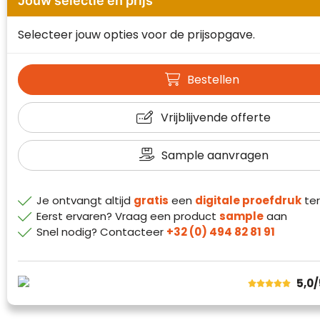
Jouw selectie en prijs
Waterman
Selecteer jouw opties voor de prijsopgave.
Bestellen
Vrijblijvende offerte
Sample aanvragen
Je ontvangt altijd
gratis
een
digitale proefdruk
ter
Eerst ervaren? Vraag een product
sample
aan
Snel nodig? Contacteer
+32 (0) 494 82 81 91
5,0
Klantenbeoordelingen laten zien hoe een