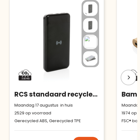
RCS standaard recycled plastic wireless powerbank
Maandag 17 augustus in huis
Maandag 
2529
op voorraad
1974
op v
Gerecycled ABS, Gerecycled TPE
FSC® ba