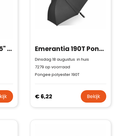
CUMULI RPET - 23,5" paraplu RPET
Emerantia 190T Pongee 23" Stokparaplu Auto open
Dinsdag 18 augustus in huis
7279
op voorraad
Pongee polyester 190T
€ 6,22
kijk
Bekijk