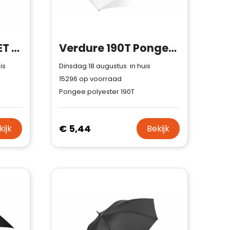
FirstClass RCS RPET paraplu 23 inch
Verdure 190T Pongee 23" Winddichte haakparaplu Auto open
is
Dinsdag 18 augustus in huis
15296
op voorraad
Pongee polyester 190T
€ 5,44
kijk
Bekijk