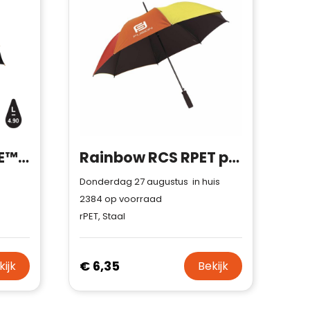
23" Impact AWARE™ RPET 190T auto open bamboe paraplu
Rainbow RCS RPET paraplu 23 inch
Donderdag 27 augustus in huis
2384
op voorraad
rPET, Staal
€ 6,35
kijk
Bekijk