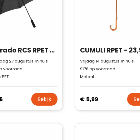
Trustindex-certificaat.
Trustindex-certificaat
2026-04-
Meer informatie
»
starten
:
22
Colorado RCS RPET paraplu 23 inch
ag 27 augustus in huis
Vrijdag 14 augustus in huis
p voorraad
9178
op voorraad
 rPET
Metaal
6
€ 5,99
Bekijk
Be