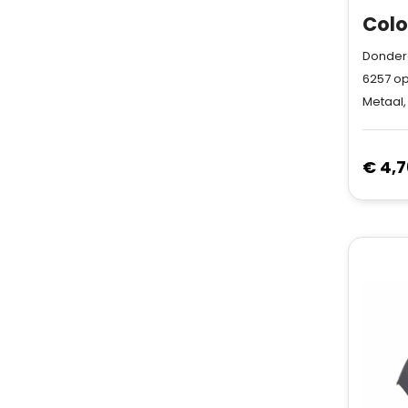
Donderd
6257
op
Metaal,
€ 4,7