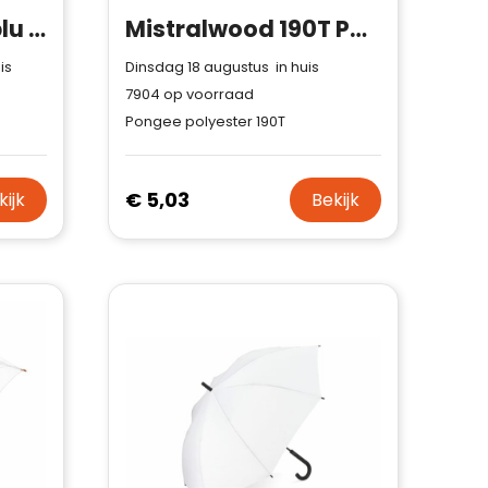
TransEvent paraplu 23 inch
Mistralwood 190T Pongee 23" Paraplu Auto open
is
Dinsdag 18 augustus in huis
7904
op voorraad
Pongee polyester 190T
€ 5,03
kijk
Bekijk