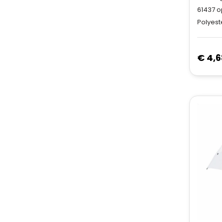
61437
o
Polyest
€ 4,6