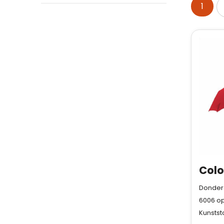
1
Donderd
6006
op
Kunststo