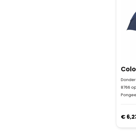
Donderd
8766
op
Pongee 
€ 6,2