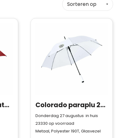
BRALA - 23 inch auto open paraplu
Colorado paraplu 23,5 inch
Donderdag 27 augustus in huis
23330
op voorraad
Metaal, Polyester 190T, Glasvezel