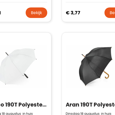
1
€ 3,77
Bekijk
Be
Bosco 190T Polyester 23" Stok paraplu Auto open
 18 augustus in huis
Dinsdag 18 augustus in huis