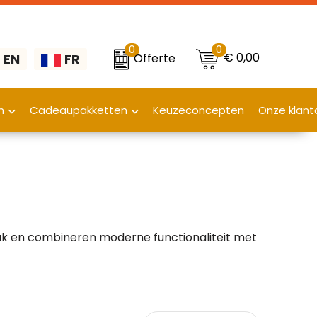
0
0
€ 0,00
Offerte
EN
FR
n
Cadeaupakketten
Keuzeconcepten
Onze klant
k en combineren moderne functionaliteit met