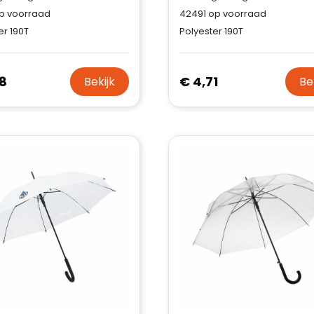
p voorraad
42491
op voorraad
er 190T
Polyester 190T
8
€ 4,71
Bekijk
Be