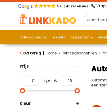
Vrage
5.0
48 recensies
Categorieën
Textiel
Duurzaam
Gee
Ga terug
|
Home
Relatiegeschenken
Pa
Prijs
Aut
Automat
t/m
€
een ster
Kleur