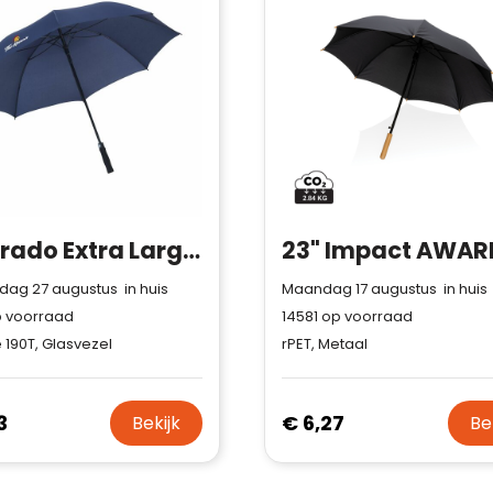
Colorado Extra Large paraplu 30 inch
ag 27 augustus in huis
Maandag 17 augustus in huis
 voorraad
14581
op voorraad
190T, Glasvezel
rPET, Metaal
3
€ 6,27
Bekijk
Be