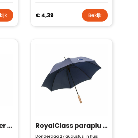
€ 4,39
kijk
Bekijk
Aran 190T Polyester 23" Paraplu Auto open
RoyalClass paraplu 23 inch
Donderdag 27 augustus in huis