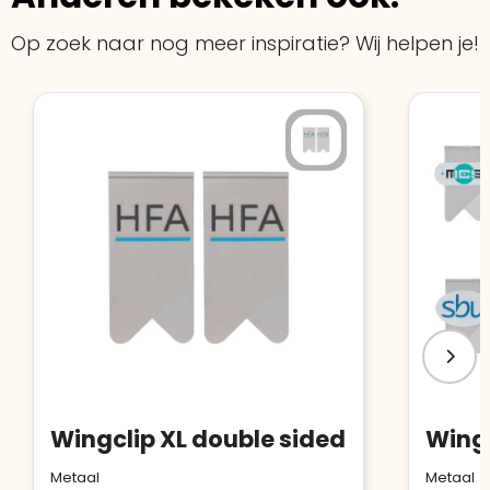
Bouwt u vertrouwen op en verhoogt u uw
Aantal werknemers
:
1-10
verkoop met de Trustindex-certificaat.
Op zoek naar nog meer inspiratie? Wij helpen je!
Meer informatie
»
Trustindex-certificaat
2026-04-22
starten
:
Wingclip XL double sided
Metaal
Metaal