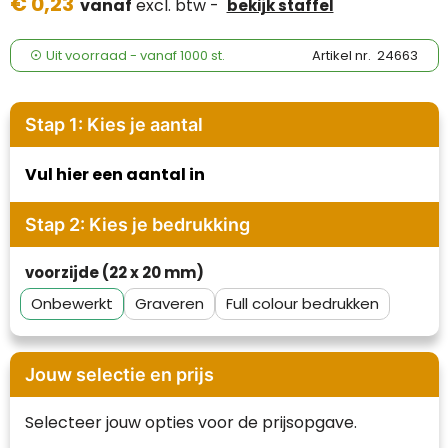
€ 0,23
Case Logic
vanaf
excl. btw -
bekijk staffel
Fresh 'n Rebel
Uit voorraad -
vanaf
1000 st.
Artikel nr.
24663
GolfOriginals
Stap 1: Kies je aantal
James Harvest
Vul hier een aantal in
Kingcap
Stap 2: Kies je bedrukking
Mepal
voorzijde (22 x 20 mm)
Moleskine
Onbewerkt
Graveren
Full colour
MyKit
Ocean Bottle
Jouw selectie en prijs
Parker
Selecteer jouw opties voor de prijsopgave.