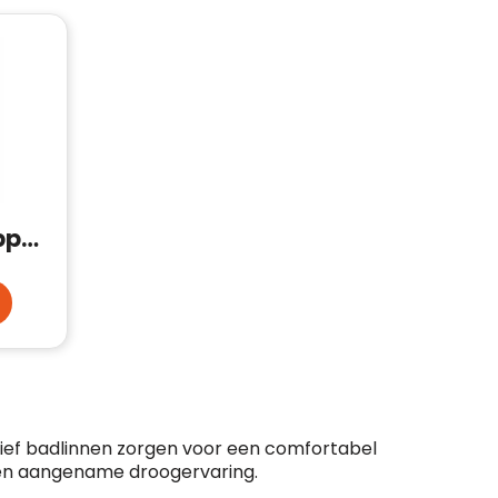
Pantoffels en Slippers
atief badlinnen zorgen voor een comfortabel
 en aangename droogervaring.