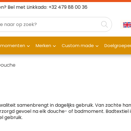
n? Bel met Linkkado: +32 479 88 00 36
fmomenten
Merken
Custom made
Doelgroepe
 Douche
 kwaliteit samenbrengt in dagelijks gebruik. Van zachte h
orgd gevoel na elk douche- of badmoment. Badtextiel i
el gebruik.
Klantenbeoordelingen laten zien