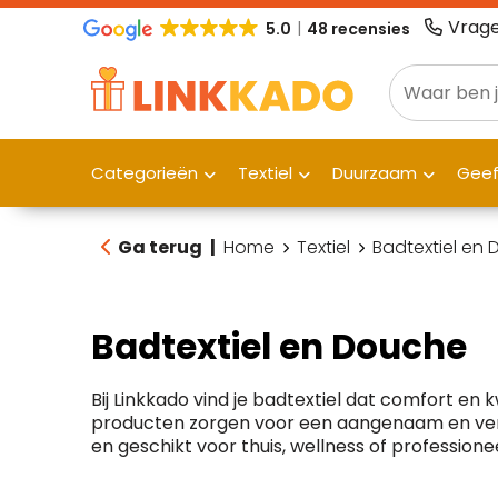
Vrage
5.0
48 recensies
Categorieën
Textiel
Duurzaam
Gee
Ga terug
|
Home
Textiel
Badtextiel en
Badtextiel en Douche
Bij Linkkado vind je badtextiel dat comfort en
producten zorgen voor een aangenaam en verz
en geschikt voor thuis, wellness of professione