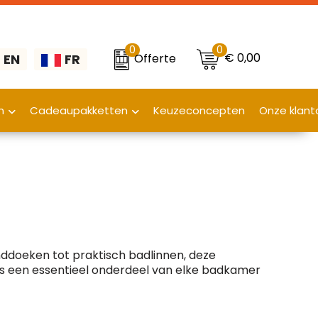
0
0
€ 0,00
Offerte
EN
FR
n
Cadeaupakketten
Keuzeconcepten
Onze klant
anddoeken tot praktisch badlinnen, deze
s een essentieel onderdeel van elke badkamer