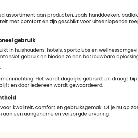
Websites die consequent een
36
gedetecteerd
hoog niveau van
E-
klanttevredenheid handhaven
mia@linkkado.be
Geverifieerd
eed assortiment aan producten, zoals handdoeken, badlak
Blacklist
Geen site op de
mailadres
:
en voldoen aan een hoog
it met comfort en zijn geschikt voor uiteenlopende toep
zwarte lijst
niveau van veiligheidsprotocol,
kunnen Trustindex-certificaat
BEDRIJFSGEGEVENS
Geldig SSL-
verkrijgen. Zoekt u bij het
oneel gebruik
certificaat
winkelen naar de certificaten
Bedrijfsnaam
:
Linkkado
ebruikt in huishoudens, hotels, sportclubs en wellnessomg
van Trustindex en koopt u met
Spam
E-mail is spamvrij
ntensief gebruik en bieden ze een betrouwbare oplossing i
vertrouwen!
Domein
:
linkkado.be
Meer informatie
»
r
Oprichting van de
2026
merinrichting. Het wordt dagelijks gebruikt en draagt bi
onderneming
Voor bedrijven
:
 blijft en door iedereen wordt gewaardeerd.
Bouwt u vertrouwen op en
Aantal werknemers
:
1-10
verhoogt u uw verkoop met de
htheid
Trustindex-certificaat.
Trustindex-certificaat
2026-04-
Meer informatie
»
 voor kwaliteit, comfort en gebruiksgemak. Of je nu op 
starten
:
22
gen aan een aangename en verzorgde ervaring.