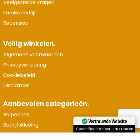
Veelgestelde vragen
Familiebedrijf
Recensies
Veilig winkelen.
Algemene voorwaarden
Privacyverklaring
Cookiebeleid
Disclaimer
Aanbevolen categorieën.
Balpennen
Vertrouwde Website
Bedrijfskleding
Gecertificeerd door:
Trustindex
Gadgets en elektronica