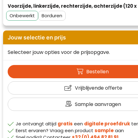
Waterman
Voorzijde, linkerzijde, rechterzijde, achterzijde (120 
Onbewerkt
Borduren
Jouw selectie en prijs
Selecteer jouw opties voor de prijsopgave.
Bestellen
Vrijblijvende offerte
Sample aanvragen
Klantenbeoordelingen laten zien hoe een
website in het algemeen aan de behoeften
van klanten voldoet.
Je ontvangt altijd
gratis
een
digitale proefdruk
ter
Eerst ervaren? Vraag een product
sample
aan
Trustindex werkt samen met 137
Snel nodig? Contacteer
+32 (0) 494 82 81 91