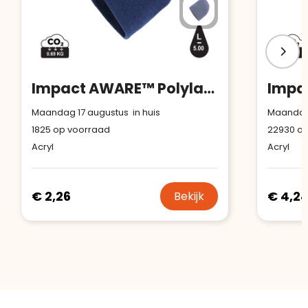
Impact AWARE™ Polylana® klassieke beanie
Maandag 17 augustus in huis
Maandag 
1825
op voorraad
22930
op
Acryl
Acryl
€ 2,26
€ 4,2
Bekijk