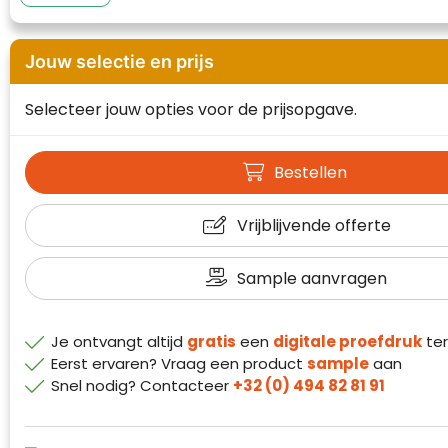
Waterman
Jouw selectie en prijs
Selecteer jouw opties voor de prijsopgave.
Bestellen
Vrijblijvende offerte
Sample aanvragen
Je ontvangt altijd
gratis
een
digitale proefdruk
ter
Eerst ervaren? Vraag een product
sample
aan
Snel nodig? Contacteer
+32 (0) 494 82 81 91
Klantenbeoordelingen laten zien hoe een
website in het algemeen aan de behoeften