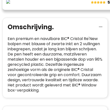
5
van klanten voldoet.
Trustindex werkt samen met 137
beoordelingsplatforms om
websitebezoekers toegang te geven tot
Trustindex meet voortdurend de
Omschrijving.
echte, geverifieerde beoordelingen op één
klanttevredenheid op basis van
plaats.
beoordelingen. Minder dan 1% van de
Een premium en navulbare BIC® Cristal Re'New
Alleen beoordelingen die voldoen aan de
ondervraagde klanten meldde een
balpen met blauwe of zwarte inkt en 2 vullingen
richtlijnen van Trustindex en waarvan
probleem.
inbegrepen, zodat je lang kan blijven schrijven.
bewezen is dat ze spamvrij zijn worden door
De pen heeft een duurzame, matzilveren
de verschillende platforms geaccepteerd en
Trustindex heeft de contactgegevens van de
metalen houder en een bijpassende dop van 96%
meegeteld in de scores.
website en de bedrijfsgegevens
gerecycled plastic. Dezelfde ingenieuze
onafhankelijk geverifieerd.
zeshoekige vorm als de originele BIC® Cristal
voor gecontroleerde grip en comfort. Duurzaam
CONTACTGEGEVENS
Trustindex controleert websites voortdurend
design, vertrouwde kwaliteit en tijdloze waarde.
op veiligheidsproblemen.
Het product wordt geleverd met BIC® Window
Telefoonnummer
:
+32 479 88 00 36
Geverifieerd
box-verpakking.
Safe Browsing:
geen probleem
E-
mia@linkkado.be
Geverifieerd
gedetecteerd
mailadres
:
Websites die consequent een hoog niveau
Blacklist
Geen site op de zwarte lijst
van klanttevredenheid handhaven en