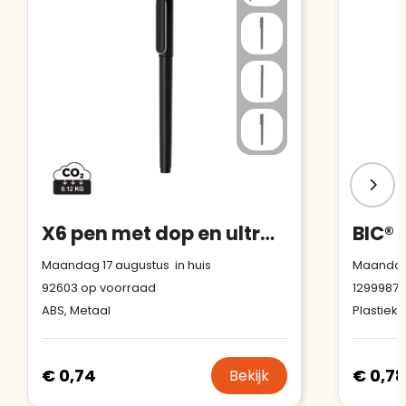
X6 pen met dop en ultra glide inkt
BIC® 
Maandag 17 augustus in huis
Maandag 
92603
op voorraad
1299987
o
ABS, Metaal
Plastiek
€ 0,74
€ 0,78
Bekijk