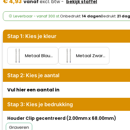
€ 4,93
Case Logic
vanaf
excl. btw -
bekijk staffel
Fresh 'n Rebel
Leverbaar
-
vanaf
300 st.
Onbedrukt:
14 dagen
Bedrukt:
21 da
GolfOriginals
Stap 1: Kies je kleur
James Harvest
Kingcap
Metaal Blauwe Inkt
Metaal Zwarte Inkt
Mepal
Stap 2: Kies je aantal
Moleskine
Vul hier een aantal in
MyKit
Stap 3: Kies je bedrukking
Ocean Bottle
Houder Clip gecentreerd (2.00mm x 68.00mm)
Parker
Graveren