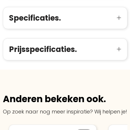
verkoop met de Trustindex-certificaat.
Meer informatie
»
Trustindex-certificaat
2026-04-22
starten
:
Specificaties.
Prijsspecificaties.
Anderen bekeken ook.
Op zoek naar nog meer inspiratie? Wij helpen je!