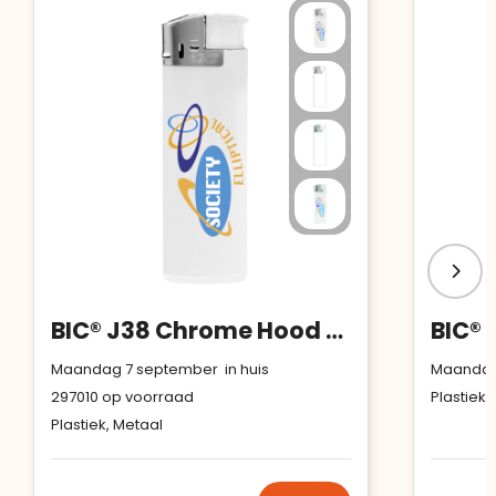
BIC® J38 Chrome Hood aansteker
Maandag 7 september in huis
Maandag 
297010
op voorraad
Plastiek,
Plastiek, Metaal