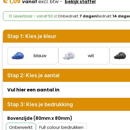
€ 1,09
Case Logic
vanaf
excl. btw -
bekijk staffel
Fresh 'n Rebel
Leverbaar
-
vanaf
50 st.
Onbedrukt:
7 dagen
Bedrukt:
14 dage
GolfOriginals
Stap 1: Kies je kleur
James Harvest
Kingcap
blauw
wit
Mepal
Stap 2: Kies je aantal
Moleskine
Vul hier een aantal in
MyKit
Stap 3: Kies je bedrukking
Ocean Bottle
Bovenzijde (80mm x 80mm)
Parker
Onbewerkt
Full colour