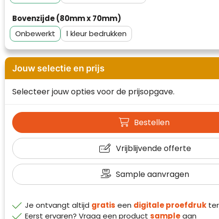
Waterman
Bovenzijde (80mm x 70mm)
Onbewerkt
1
Jouw selectie en prijs
Selecteer jouw opties voor de prijsopgave.
Bestellen
Vrijblijvende offerte
Sample aanvragen
Klantenbeoordelingen laten zien hoe een
website in het algemeen aan de behoeften
Je ontvangt altijd
gratis
een
digitale proefdruk
ter
van klanten voldoet.
Eerst ervaren? Vraag een product
sample
aan