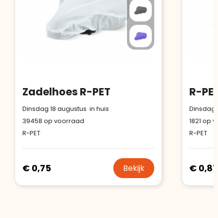
Zadelhoes R-PET
Dinsdag 18 augustus in huis
Dinsdag 
39458
op voorraad
1821
op v
R-PET
R-PET
€ 0,75
€ 0,87
Bekijk