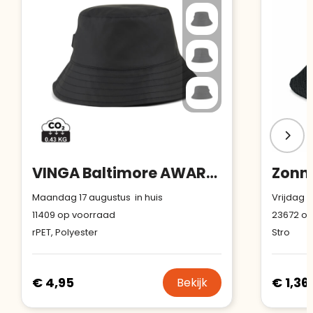
VINGA Baltimore AWARE™ gerecycled PET vissershoed
Zonn
Maandag 17 augustus in huis
Vrijdag 1
11409
op voorraad
23672
op
rPET, Polyester
Stro
€ 4,95
€ 1,36
Bekijk