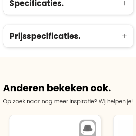
Meer informatie
»
Specificaties.
Trustindex-certificaat
2026-04-22
starten
:
Prijsspecificaties.
Anderen bekeken ook.
Op zoek naar nog meer inspiratie? Wij helpen je!