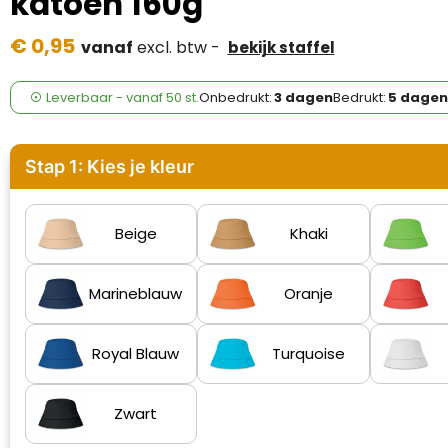
katoen 160g
Case Logic
€ 0,95
vanaf
excl. btw -
bekijk staffel
Fresh 'n Rebel
GolfOriginals
Leverbaar
-
vanaf
50 st.
Onbedrukt:
3 dagen
Bedrukt:
5 dagen
James Harvest
Stap 1: Kies je kleur
Kingcap
Mepal
Beige
Khaki
Moleskine
Marineblauw
Oranje
MyKit
Royal Blauw
Turquoise
Ocean Bottle
Zwart
Parker