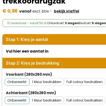
trekkoordrugzak
Case Logic
€ 0,96
vanaf
excl. btw -
bekijk staffel
Fresh 'n Rebel
GolfOriginals
Leverbaar
-
vanaf
50 st.
Onbedrukt:
3 dagen
Bedrukt:
5 dagen
James Harvest
Stap 1: Kies je aantal
Kingcap
Vul hier een aantal in
Mepal
Stap 2: Kies je bedrukking
Moleskine
Voorkant (280x260 mm)
MyKit
Onbewerkt
1
Full colour
Ocean Bottle
Achterkant (280x260 mm)
Parker
Onbewerkt
1
Full colour