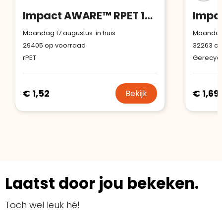
Impact AWARE™ RPET 190T rugzak met trekkoord
Maandag 17 augustus in huis
Maandag 
29405
op voorraad
32263
op
rPET
Gerecycl
€ 1,52
€ 1,69
Bekijk
Laatst door jou bekeken.
Toch wel leuk hé!