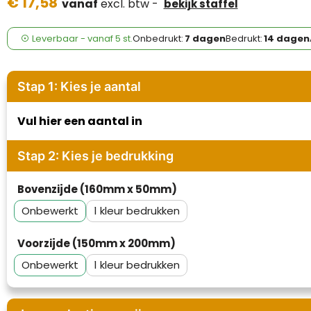
€ 17,58
Case Logic
vanaf
excl. btw -
bekijk staffel
Fresh 'n Rebel
Leverbaar
-
vanaf
5 st.
Onbedrukt:
7 dagen
Bedrukt:
14 dagen
GolfOriginals
Stap 1: Kies je aantal
James Harvest
Vul hier een aantal in
Kingcap
Stap 2: Kies je bedrukking
Mepal
Bovenzijde (160mm x 50mm)
Moleskine
Onbewerkt
1
MyKit
Voorzijde (150mm x 200mm)
Ocean Bottle
Onbewerkt
1
Parker