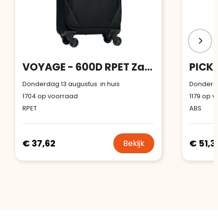
VOYAGE - 600D RPET Zachte trolley
Donderdag 13 augustus in huis
Donderda
1704
op voorraad
1179
op v
RPET
ABS
€ 37,62
€ 51,3
Bekijk