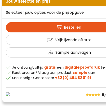
Jouw selectie en prijs
Waterman
Selecteer jouw opties voor de prijsopgave.
Bestellen
Vrijblijvende offerte
Sample aanvragen
Je ontvangt altijd
gratis
een
digitale proefdruk
ter
Eerst ervaren? Vraag een product
sample
aan
Snel nodig? Contacteer
+32 (0) 494 82 81 91
Klantenbeoordelingen laten zien hoe een
website in het algemeen aan de behoeften
5
van klanten voldoet.
Trustindex werkt samen met 137