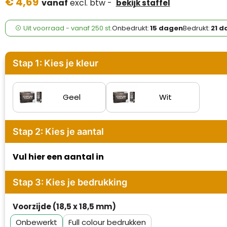
€ 4,69
Case Logic
vanaf
excl. btw -
bekijk staffel
Fresh 'n Rebel
Uit voorraad -
vanaf
250 st.
Onbedrukt:
15 dagen
Bedrukt:
21 d
GolfOriginals
Stap 1: Kies je kleur
James Harvest
Kingcap
Geel
Wit
Mepal
Stap 2: Kies je aantal
Moleskine
Vul hier een aantal in
MyKit
Stap 3: Kies je bedrukking
Ocean Bottle
Voorzijde (18,5 x 18,5 mm)
Parker
Onbewerkt
Full colour