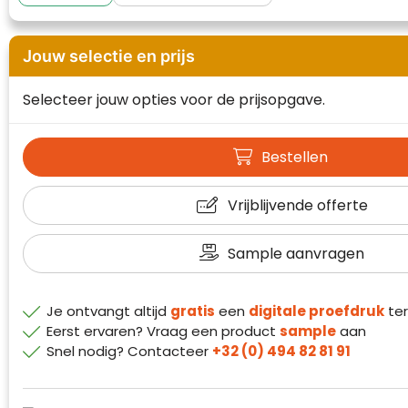
Waterman
Jouw selectie en prijs
Selecteer jouw opties voor de prijsopgave.
Bestellen
Vrijblijvende offerte
Sample aanvragen
Je ontvangt altijd
gratis
een
digitale proefdruk
ter
Eerst ervaren? Vraag een product
sample
aan
Snel nodig? Contacteer
+32 (0) 494 82 81 91
Klantenbeoordelingen laten zien hoe een
website in het algemeen aan de behoeften
van klanten voldoet.