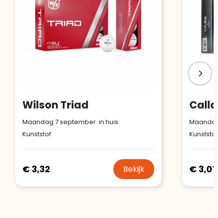
Wilson Triad
Call
Maandag 7 september in huis
Maandag 
Kunststof
Kunststof
€ 3,32
€ 3,01
Bekijk