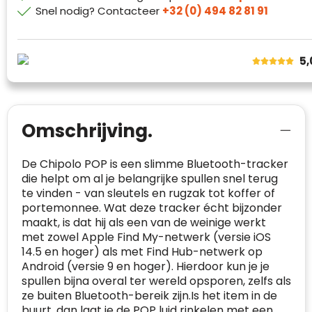
Snel nodig? Contacteer
+32 (0) 494 82 81 91
5,
Klantenbeoordelingen laten zien hoe een
website in het algemeen aan de behoeften
Omschrijving.
van klanten voldoet.
Trustindex werkt samen met 137
De Chipolo POP is een slimme Bluetooth-tracker
beoordelingsplatforms om
die helpt om al je belangrijke spullen snel terug
websitebezoekers toegang te geven tot
Trustindex meet voortdurend de
te vinden - van sleutels en rugzak tot koffer of
echte, geverifieerde beoordelingen op één
klanttevredenheid op basis van
portemonnee. Wat deze tracker écht bijzonder
plaats.
beoordelingen. Minder dan 1% van de
maakt, is dat hij als een van de weinige werkt
Alleen beoordelingen die voldoen aan de
ondervraagde klanten meldde een
met zowel Apple Find My-netwerk (versie iOS
richtlijnen van Trustindex en waarvan
probleem.
14.5 en hoger) als met Find Hub-netwerk op
bewezen is dat ze spamvrij zijn worden door
Android (versie 9 en hoger). Hierdoor kun je je
de verschillende platforms geaccepteerd en
Trustindex heeft de contactgegevens van de
spullen bijna overal ter wereld opsporen, zelfs als
meegeteld in de scores.
website en de bedrijfsgegevens
ze buiten Bluetooth-bereik zijn.Is het item in de
onafhankelijk geverifieerd.
buurt, dan laat je de POP luid rinkelen met een