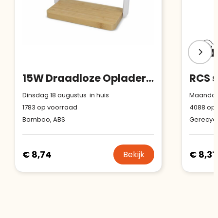
15W Draadloze Oplader met Dimbare LED Lamp
Dinsdag 18 augustus in huis
Maandag 
1783
op voorraad
4088
op 
Bamboo, ABS
Gerecycl
€ 8,74
€ 8,31
Bekijk