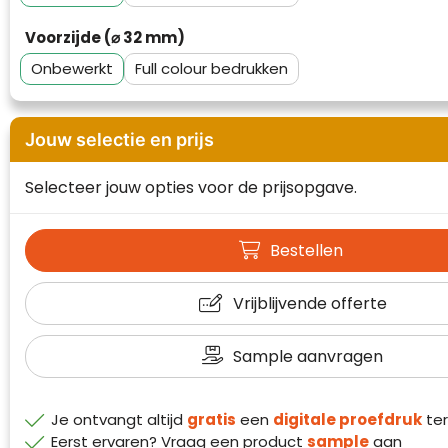
Waterman
Voorzijde (⌀ 32 mm)
Onbewerkt
Full colour
Jouw selectie en prijs
Selecteer jouw opties voor de prijsopgave.
Bestellen
Vrijblijvende offerte
Sample aanvragen
Je ontvangt altijd
gratis
een
digitale proefdruk
ter
Eerst ervaren? Vraag een product
sample
aan