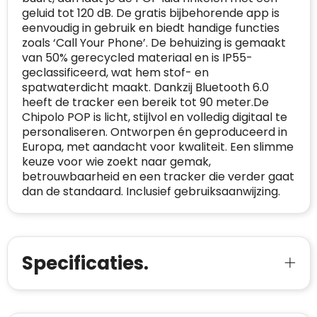
geluid tot 120 dB. De gratis bijbehorende app is
CONTACTGEGEVENS
eenvoudig in gebruik en biedt handige functies
Trustindex controleert websites voortdurend
zoals ‘Call Your Phone’. De behuizing is gemaakt
op veiligheidsproblemen.
Telefoonnummer
:
+32 479 88 00 36
Geverifieerd
van 50% gerecycled materiaal en is IP55-
geclassificeerd, wat hem stof- en
Safe Browsing:
geen probleem
E-
mia@linkkado.be
Geverifieerd
spatwaterdicht maakt. Dankzij Bluetooth 6.0
gedetecteerd
mailadres
:
heeft de tracker een bereik tot 90 meter.De
Websites die consequent een hoog niveau
Chipolo POP is licht, stijlvol en volledig digitaal te
Blacklist
Geen site op de zwarte lijst
van klanttevredenheid handhaven en
BEDRIJFSGEGEVENS
personaliseren. Ontworpen én geproduceerd in
voldoen aan een hoog niveau van
Europa, met aandacht voor kwaliteit. Een slimme
Geldig SSL-certificaat
veiligheidsprotocol, kunnen Trustindex-
keuze voor wie zoekt naar gemak,
Bedrijfsnaam
:
Linkkado
certificaat verkrijgen. Zoekt u bij het winkelen
Spam
E-mail is spamvrij
betrouwbaarheid en een tracker die verder gaat
naar de certificaten van Trustindex en koopt u
dan de standaard. Inclusief gebruiksaanwijzing.
Domein
:
linkkado.be
met vertrouwen!
Meer informatie
»
Oprichting van de
2026
onderneming
:
Voor bedrijven
Specificaties.
Bouwt u vertrouwen op en verhoogt u uw
Aantal werknemers
:
1-10
verkoop met de Trustindex-certificaat.
Meer informatie
»
Trustindex-certificaat
2026-04-22
starten
: