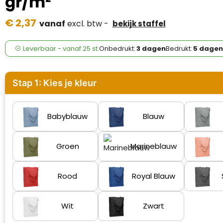
gr/m²
Case Logic
€ 2,37
vanaf
excl. btw -
bekijk staffel
Fresh 'n Rebel
GolfOriginals
Leverbaar
-
vanaf
25 st.
Onbedrukt:
3 dagen
Bedrukt:
5 dagen
James Harvest
Stap 1: Kies je kleur
Kingcap
Mepal
Babyblauw
Blauw
Moleskine
Groen
Marineblauw
MyKit
Rood
Royal Blauw
Ocean Bottle
Wit
Zwart
Parker