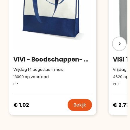
VIVI - Boodschappen- of strandtas
Vrijdag 14 augustus in huis
Vrijdag 1
13099
op voorraad
4620
op 
PP
PET
€ 1,02
€ 2,73
Bekijk