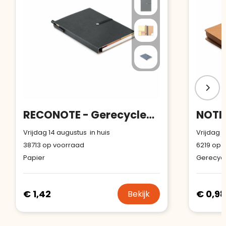
RECONOTE - Gerecycled notitieboekje pen
Vrijdag 14 augustus in huis
Vrijdag 1
38713
op voorraad
6219
op v
Papier
Gerecycl
€ 1,42
€ 0,98
Bekijk