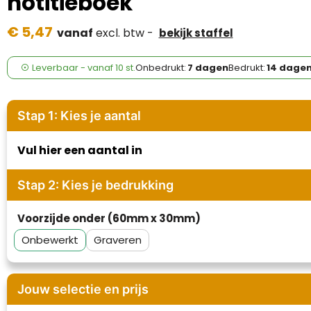
notitieboek
Case Logic
€ 5,47
vanaf
excl. btw -
bekijk staffel
Fresh 'n Rebel
GolfOriginals
Leverbaar
-
vanaf
10 st.
Onbedrukt:
7 dagen
Bedrukt:
14 dage
James Harvest
Stap 1: Kies je aantal
Kingcap
Vul hier een aantal in
Mepal
Stap 2: Kies je bedrukking
Moleskine
Voorzijde onder (60mm x 30mm)
MyKit
Onbewerkt
Graveren
Ocean Bottle
Jouw selectie en prijs
Parker