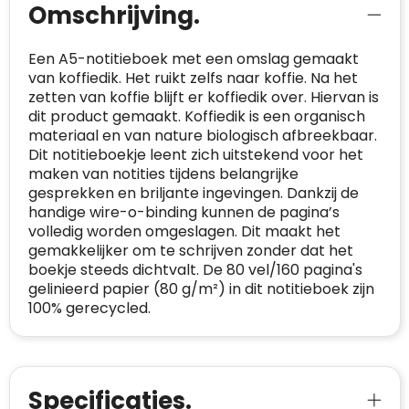
Omschrijving.
Trustindex werkt samen met 137
beoordelingsplatforms om
Een A5-notitieboek met een omslag gemaakt
websitebezoekers toegang te geven tot
Trustindex meet voortdurend de
van koffiedik. Het ruikt zelfs naar koffie. Na het
echte, geverifieerde beoordelingen op één
klanttevredenheid op basis van
zetten van koffie blijft er koffiedik over. Hiervan is
plaats.
beoordelingen. Minder dan 1% van de
dit product gemaakt. Koffiedik is een organisch
Alleen beoordelingen die voldoen aan de
ondervraagde klanten meldde een
materiaal en van nature biologisch afbreekbaar.
richtlijnen van Trustindex en waarvan
probleem.
Dit notitieboekje leent zich uitstekend voor het
bewezen is dat ze spamvrij zijn worden door
maken van notities tijdens belangrijke
de verschillende platforms geaccepteerd en
Trustindex heeft de contactgegevens van de
gesprekken en briljante ingevingen. Dankzij de
meegeteld in de scores.
website en de bedrijfsgegevens
handige wire-o-binding kunnen de pagina’s
onafhankelijk geverifieerd.
volledig worden omgeslagen. Dit maakt het
gemakkelijker om te schrijven zonder dat het
CONTACTGEGEVENS
boekje steeds dichtvalt. De 80 vel/160 pagina's
Trustindex controleert websites voortdurend
gelinieerd papier (80 g/m²) in dit notitieboek zijn
op veiligheidsproblemen.
Telefoonnummer
:
+32 479 88 00 36
Geverifieerd
100% gerecycled.
Safe Browsing:
geen probleem
E-
mia@linkkado.be
Geverifieerd
gedetecteerd
mailadres
:
Websites die consequent een hoog niveau
Blacklist
Geen site op de zwarte lijst
van klanttevredenheid handhaven en
Specificaties.
BEDRIJFSGEGEVENS