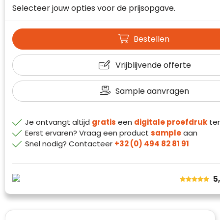
Waterman
Selecteer jouw opties voor de prijsopgave.
Bestellen
Vrijblijvende offerte
Sample aanvragen
Je ontvangt altijd
gratis
een
digitale proefdruk
ter
Eerst ervaren? Vraag een product
sample
aan
Snel nodig? Contacteer
+32 (0) 494 82 81 91
5
Klantenbeoordelingen laten zien hoe een
website in het algemeen aan de behoeften
van klanten voldoet.