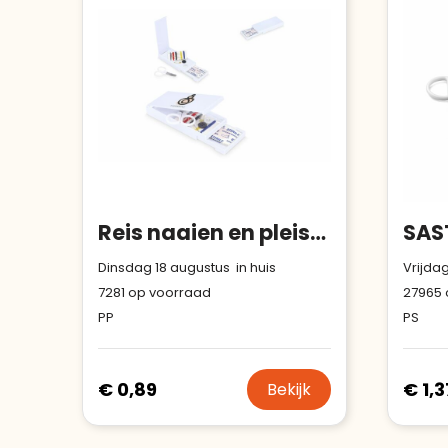
Reis naaien en pleisterset in PP-case
SAST
Dinsdag 18 augustus in huis
Vrijdag
7281
op voorraad
27965
PP
PS
€ 0,89
€ 1,3
Bekijk