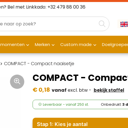
n? Bel met Linkkado: +32 479 88 00 36
fmomenten
Merken
Custom made
Doelgroepe
COMPACT - Compact naaisetje
COMPACT - Compact 
€ 0,18
vanaf
excl. btw -
bekijk staffel
Leverbaar
-
vanaf
250 st.
Onbedrukt:
3 
Stap 1: Kies je aantal