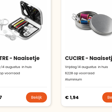
verhoogt u uw verkoop met de
Trustindex-certificaat.
Trustindex-certificaat
2026-04-
Meer informatie
»
starten
:
22
RE - Naaisetje
CUCIRE - Naaiset
 14 augustus in huis
Vrijdag 14 augustus in huis
op voorraad
6228
op voorraad
Aluminium
7
€ 1,94
Bekijk
Be