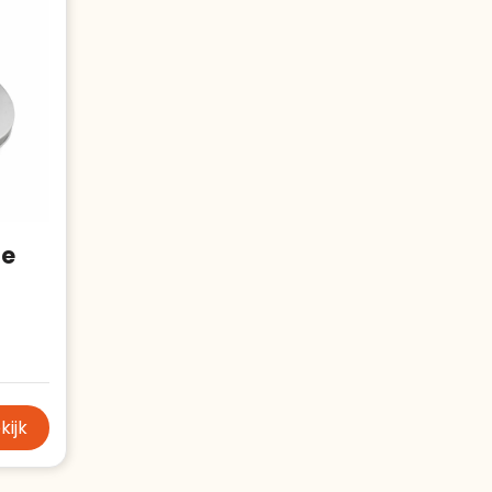
je
kijk