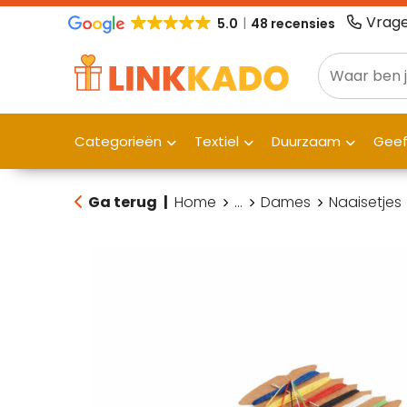
Vrage
5.0
48 recensies
Categorieën
Textiel
Duurzaam
Gee
Ga terug
|
Home
...
Dames
Naaisetjes