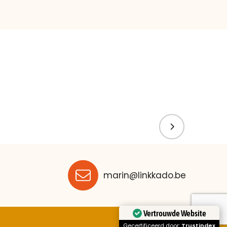
marin@linkkado.be
Vertrouwde Website
Gecertificeerd door:
Trustindex