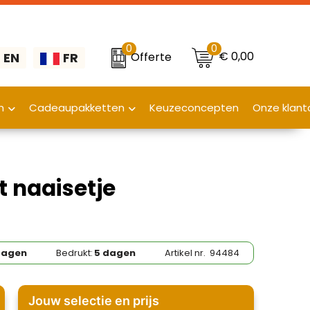
0
0
€ 0,00
Offerte
EN
FR
n
Cadeaupakketten
Keuzeconcepten
Onze klant
naaisetje
dagen
Bedrukt:
5 dagen
Artikel nr.
94484
Jouw selectie en prijs