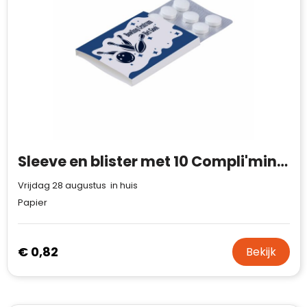
Case Logic
Fresh 'n Rebel
GolfOriginals
James Harvest
Kingcap
Sleeve en blister met 10 Compli'mints
Mepal
Vrijdag 28 augustus in huis
Moleskine
Papier
MyKit
€ 0,82
Bekijk
Ocean Bottle
Parker