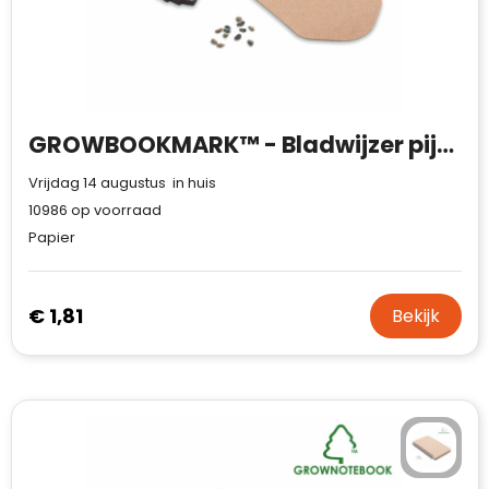
Case Logic
Fresh 'n Rebel
GolfOriginals
GROWBOOKMARK™ - Bladwijzer pijnboomzaad
James Harvest
Vrijdag 14 augustus in huis
Kingcap
10986
op voorraad
Papier
Mepal
Moleskine
€ 1,81
Bekijk
MyKit
Ocean Bottle
Parker