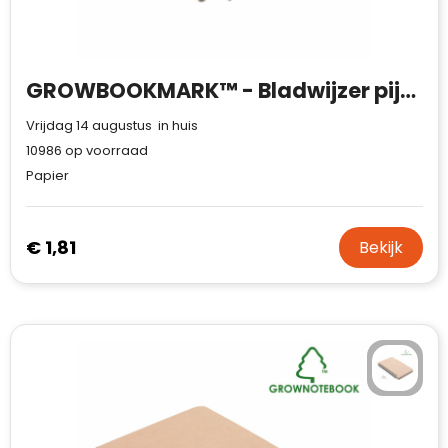
Case Logic
Fresh 'n Rebel
GROWBOOKMARK™ - Bladwijzer pijnboomzaad
GolfOriginals
Vrijdag 14 augustus in huis
James Harvest
10986
op voorraad
Papier
Kingcap
Mepal
€ 1,81
Bekijk
Moleskine
MyKit
Ocean Bottle
Parker