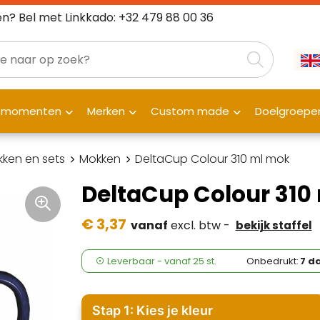
n? Bel met Linkkado: +32 479 88 00 36
fmomenten
Merken
Custom made
Doelgroepe
kken en sets
Mokken
DeltaCup Colour 310 ml mok
DeltaCup Colour 310
€ 3,37
vanaf
excl. btw -
bekijk staffel
Leverbaar
-
vanaf
25 st.
Onbedrukt:
7 d
Stap 1: Kies je kleur