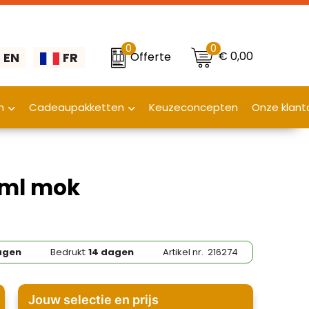
0
0
€ 0,00
Offerte
EN
FR
n
Cadeaupakketten
Keuzeconcepten
Onze klant
 ml mok
agen
Bedrukt:
14 dagen
Artikel nr.
216274
Jouw selectie en prijs