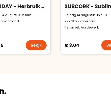
MONDAY - Herbruikbare mok 300 ml
 14 augustus in huis
Vrijdag 14 augustus in huis
p voorraad
22778
op voorraad
Keramiek Aardewerk
75
€ 3,04
Bekijk
Be
n.