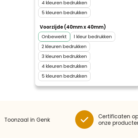
4
5
Voorzijde (40mm x 40mm)
Onbewerkt
1
2
3
4
5
Klantenbeoordelingen laten zien
hoe een website in het
algemeen aan de behoeften
van klanten voldoet.
Trustindex werkt samen met 137
Certificaten op
beoordelingsplatforms om
Toonzaal in Genk
Trustindex meet voortdurend de
onze producte
websitebezoekers toegang te
klanttevredenheid op basis van
geven tot echte, geverifieerde
beoordelingen. Minder dan 1%
beoordelingen op één plaats.