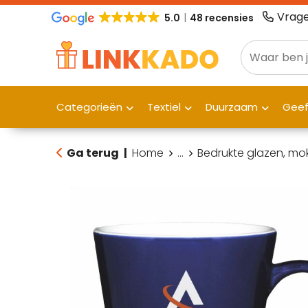
Vrage
5.0
48 recensies
Categorieën
Textiel
Duurzaam
Gee
Ga terug
|
Home
...
Bedrukte glazen, mo