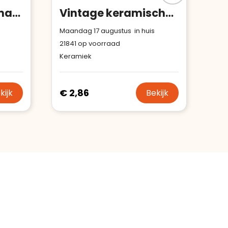
SUBCORK - Sublimatie mok met kurk detail
Vintage keramische mok 280 ml
Maandag 17 augustus in huis
21841
op voorraad
Keramiek
€ 2,86
kijk
Bekijk