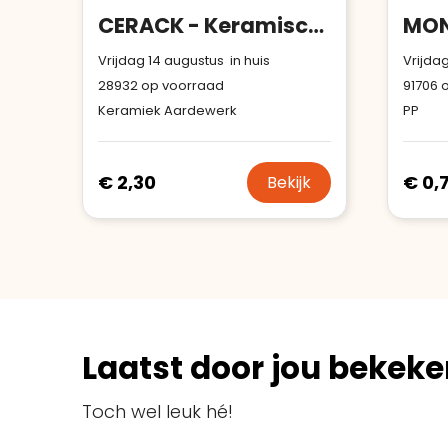
CERACK - Keramische stapelbare mok 170ml
Vrijdag 14 augustus in huis
Vrijdag
28932
op voorraad
91706
o
Keramiek Aardewerk
PP
€ 2,30
€ 0,
Bekijk
Laatst door jou bekeke
Toch wel leuk hé!