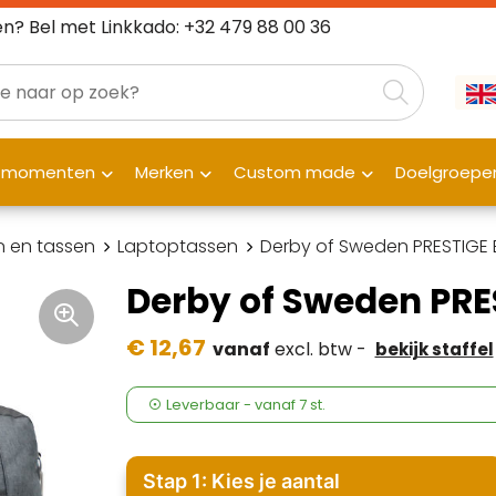
n? Bel met Linkkado: +32 479 88 00 36
fmomenten
Merken
Custom made
Doelgroepe
 en tassen
Laptoptassen
Derby of Sweden PRESTIGE 
Derby of Sweden PRE
€ 12,67
vanaf
excl. btw -
bekijk staffel
Leverbaar
-
vanaf
7 st.
Stap 1: Kies je aantal