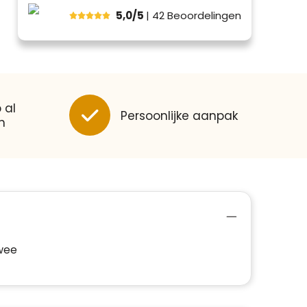
5,0/5
| 42
Beoordelingen
 al
Persoonlijke aanpak
n
wee