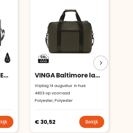
Swiss Peak AWARE™ RFID 15.6" laptoptas
VINGA Baltimore laptoptas
Vrijdag 14 augustus in huis
4803
op voorraad
Polyester, Polyester
€ 30,52
kijk
Bekijk