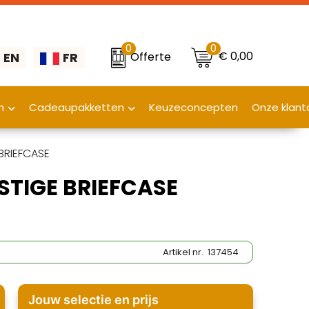
0
0
€ 0,00
Offerte
EN
FR
n
Cadeaupakketten
Keuzeconcepten
Onze klant
BRIEFCASE
STIGE BRIEFCASE
Artikel nr.
137454
Jouw selectie en prijs