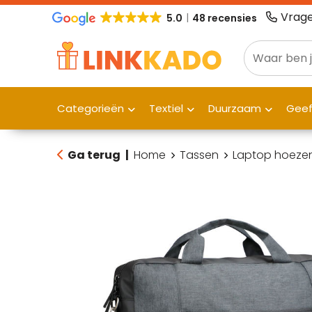
Vrage
5.0
48 recensies
Categorieën
Textiel
Duurzaam
Gee
Ga terug
|
Home
Tassen
Laptop hoezen