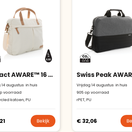
Aantal werknemers
:
1-10
verhoogt u uw verkoop met de
Trustindex-certificaat.
Trustindex-certificaat
2026-04-
Meer informatie
»
starten
:
22
Impact AWARE™ 16 oz. recycled canvas laptoptas
 14 augustus in huis
Vrijdag 14 augustus in huis
p voorraad
905
op voorraad
cled katoen, PU
rPET, PU
21
€ 32,06
Bekijk
Be