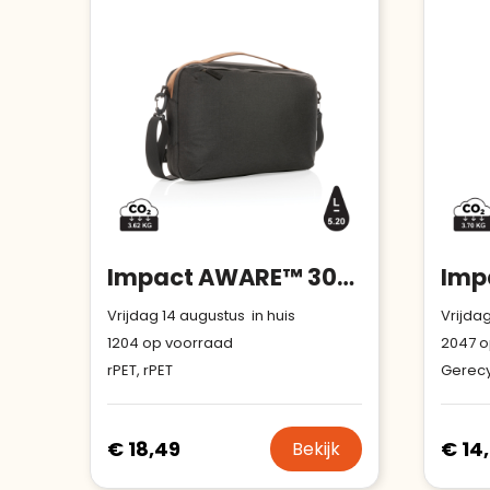
Impact AWARE™ 300D two tone deluxe 15.6" laptoptas
Vrijdag 14 augustus in huis
Vrijdag
1204
op voorraad
2047
o
rPET, rPET
Gerecy
€ 18,49
€ 14,
Bekijk