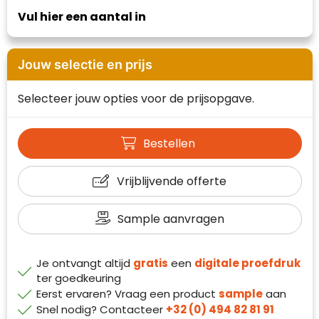
Waterman
Vul hier een aantal in
Jouw selectie en prijs
Selecteer jouw opties voor de prijsopgave.
Bestellen
Vrijblijvende offerte
Sample aanvragen
Je ontvangt altijd
gratis
een
digitale proefdruk
Klantenbeoordelingen laten zien hoe een
ter goedkeuring
website in het algemeen aan de behoeften
Eerst ervaren? Vraag een product
sample
aan
van klanten voldoet.
Snel nodig? Contacteer
+32 (0) 494 82 81 91