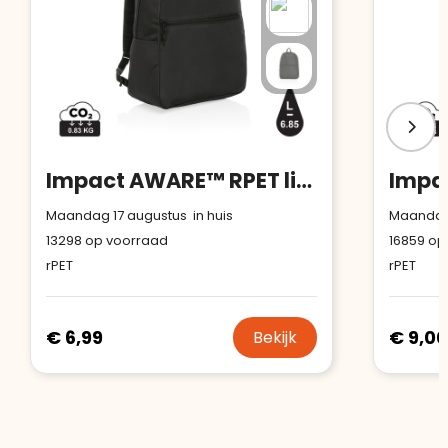
Impact AWARE™ RPET lichtgewicht rugzak
Maandag 17 augustus in huis
Maandag 
13298
op voorraad
16859
op
rPET
rPET
€ 6,99
€ 9,00
Bekijk