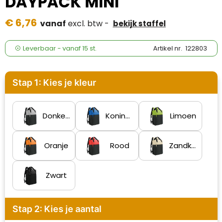
DAYPACK MINI
Case Logic
€ 6,76
vanaf
excl. btw -
bekijk staffel
Fresh 'n Rebel
GolfOriginals
Leverbaar
-
vanaf
15 st.
Artikel nr.
122803
James Harvest
Stap 1: Kies je kleur
Kingcap
Mepal
Donkergrijs
Koningsblauw
Limoen
Moleskine
Oranje
Rood
Zandkleur
MyKit
Zwart
Ocean Bottle
Parker
Stap 2: Kies je aantal