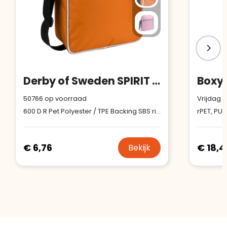
Derby of Sweden SPIRIT MESSENGER (RPET)
Boxy 
50766
op voorraad
Vrijdag 1
600 D R Pet Polyester / TPE Backing SBS ritssluiting Bij het produceren van deze tas hebben we stof gemaakt van gerecycled polyestergaren. Het garen is gemaakt van gebruikte PET-flessen.
rPET, PU
€ 6,76
€ 18,4
Bekijk