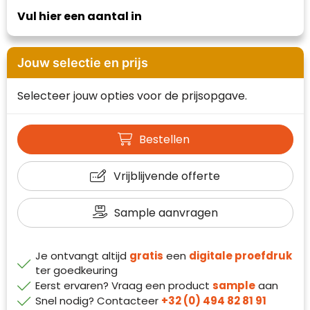
Waterman
Vul hier een aantal in
Jouw selectie en prijs
Selecteer jouw opties voor de prijsopgave.
Bestellen
Vrijblijvende offerte
Sample aanvragen
Klantenbeoordelingen laten zien hoe een
Je ontvangt altijd
gratis
een
digitale proefdruk
website in het algemeen aan de behoeften
ter goedkeuring
van klanten voldoet.
Eerst ervaren? Vraag een product
sample
aan
Trustindex werkt samen met 137
Snel nodig? Contacteer
+32 (0) 494 82 81 91