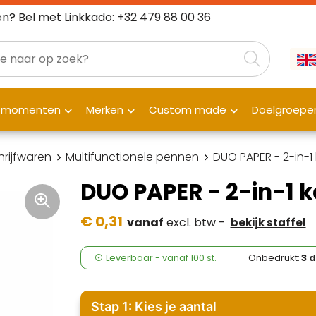
n? Bel met Linkkado: +32 479 88 00 36
fmomenten
Merken
Custom made
Doelgroepe
hrijfwaren
Multifunctionele pennen
DUO PAPER - 2-in-
DUO PAPER - 2-in-1 
€ 0,31
vanaf
excl. btw -
bekijk staffel
Leverbaar
-
vanaf
100 st.
Onbedrukt:
3 
Stap 1: Kies je aantal