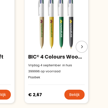
ft
BIC® 4 Colours Wood Style
Vrijdag 4 september in huis
399996
op voorraad
Plastiek
€ 2,67
kijk
Bekijk