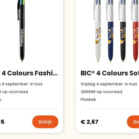
BIC® 4 Colours Fashion balpen + Lanyard
BIC® 4 Colours So
g 4 september in huis
Vrijdag 4 september in huis
6
op voorraad
399996
op voorraad
k
Plastiek
55
€ 2,67
Bekijk
Be