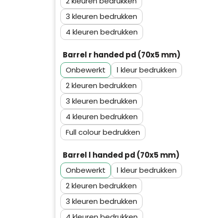
2
3
4
Barrel r handed pd (70x5 mm)
Onbewerkt
1
2
3
4
Full colour
Barrel l handed pd (70x5 mm)
Onbewerkt
1
Klantenbeoordelingen laten zien
2
hoe een website in het
3
algemeen aan de behoeften
van klanten voldoet.
4