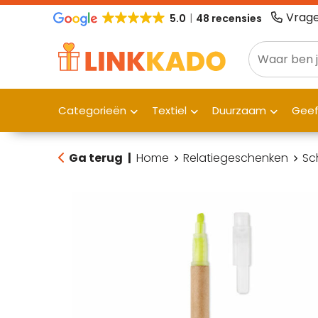
Vrage
5.0
48 recensies
Categorieën
Textiel
Duurzaam
Gee
Ga terug
|
Home
Relatiegeschenken
Sc