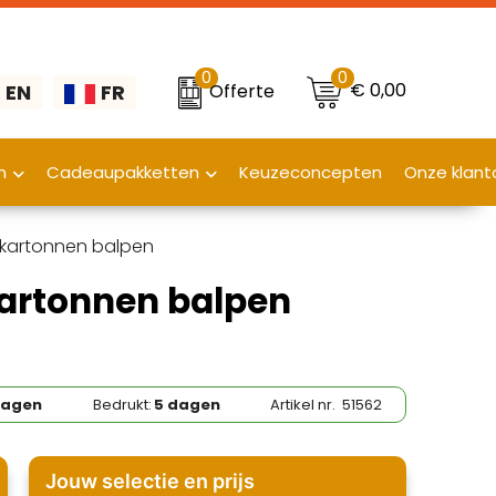
0
0
€ 0,00
Offerte
EN
FR
n
Cadeaupakketten
Keuzeconcepten
Onze klant
1 kartonnen balpen
kartonnen balpen
dagen
Bedrukt:
5 dagen
Artikel nr.
51562
Jouw selectie en prijs