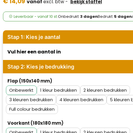
€ 14,09
Case Logic
vanaf
excl. btw -
bekijk staffel
Fresh 'n Rebel
Leverbaar
-
vanaf
10 st.
Onbedrukt:
3 dagen
Bedrukt:
5 dagen
GolfOriginals
Stap 1: Kies je aantal
James Harvest
Vul hier een aantal in
Kingcap
Stap 2: Kies je bedrukking
Mepal
Flap (150x140 mm)
Moleskine
Onbewerkt
1
2
MyKit
3
4
5
Full colour
Ocean Bottle
Voorkant (180x180 mm)
Parker
Onbewerkt
1
2