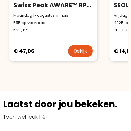
Swiss Peak AWARE™ RPET Voyager 15.6" laptop rugzak
Maandag 17 augustus in huis
Vrijdag 1
555
op voorraad
4325
op 
rPET, rPET
PET-PU
€ 47,06
€ 14,1
Bekijk
Laatst door jou bekeken.
Toch wel leuk hé!