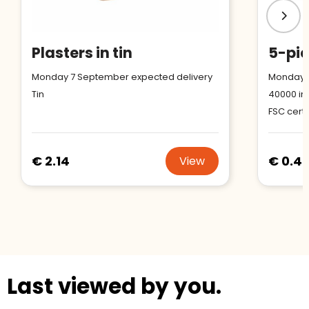
Plasters in tin
Monday 7 September expected delivery
Monday 1
Tin
40000
in
FSC certi
€ 2.14
€ 0.4
View
Last viewed by you.