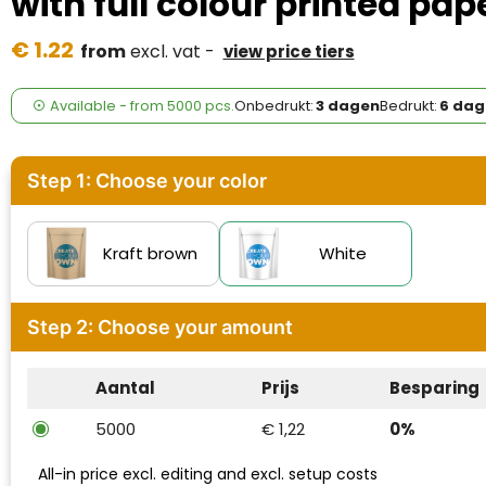
with full colour printed pa
Case Logic
€ 1.22
from
excl. vat -
view price tiers
Fresh 'n Rebel
GolfOriginals
Available
-
from
5000 pcs.
Onbedrukt:
3 dagen
Bedrukt:
6 dag
James Harvest
Step 1: Choose your color
Kingcap
Mepal
Kraft brown
White
Moleskine
Step 2: Choose your amount
MyKit
Aantal
Prijs
Besparing
Ocean Bottle
5000
€ 1,22
0%
Parker
All-in price excl. editing and excl. setup costs