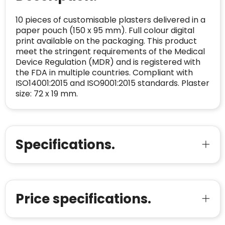
Trustindex controleert websites voortdurend
op veiligheidsproblemen.
Telefoonnummer
:
+32 479 88 00 36
Geverifieerd
10 pieces of customisable plasters delivered in a
paper pouch (150 x 95 mm). Full colour digital
Safe Browsing:
geen probleem
E-
mia@linkkado.be
Geverifieerd
print available on the packaging. This product
gedetecteerd
mailadres
:
meet the stringent requirements of the Medical
Websites die consequent een hoog niveau
Device Regulation (MDR) and is registered with
Blacklist
Geen site op de zwarte lijst
van klanttevredenheid handhaven en
BEDRIJFSGEGEVENS
the FDA in multiple countries. Compliant with
voldoen aan een hoog niveau van
ISO14001:2015 and ISO9001:2015 standards. Plaster
Geldig SSL-certificaat
veiligheidsprotocol, kunnen Trustindex-
size: 72 x 19 mm.
Bedrijfsnaam
:
Linkkado
certificaat verkrijgen. Zoekt u bij het winkelen
Spam
E-mail is spamvrij
naar de certificaten van Trustindex en koopt u
Domein
:
linkkado.be
met vertrouwen!
Meer informatie
»
Oprichting van de
2026
Specifications.
onderneming
:
Voor bedrijven
Bouwt u vertrouwen op en verhoogt u uw
Aantal werknemers
:
1-10
verkoop met de Trustindex-certificaat.
Meer informatie
»
Trustindex-certificaat
2026-04-22
starten
:
Price specifications.