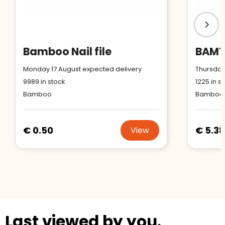
Bamboo Nail file
Monday 17 August expected delivery
Thursday
9989
in stock
1225
in s
Bamboo
Bamboo
€ 0.50
€ 5.38
View
Last viewed by you.