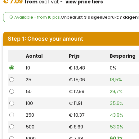
€ 7.09
Case Logic
from
excl. vat -
view price tiers
Fresh 'n Rebel
Available
-
from
10 pcs.
Onbedrukt:
3 dagen
Bedrukt:
7 dagen
GolfOriginals
Step 1: Choose your amount
James Harvest
Aantal
Prijs
Besparing
Kingcap
10
€ 18,48
0%
Mepal
25
€ 15,06
18,5%
Moleskine
50
€ 12,99
29,7%
MyKit
100
€ 11,91
35,6%
250
€ 10,37
43,9%
Ocean Bottle
500
€ 8,69
53,0%
Parker
1000
€ 7,38
60,1%