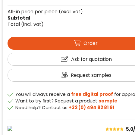
All-in price per piece
(excl. vat)
Subtotal
Total
(incl. vat)
Klantenbeoordelingen laten zien hoe een
website in het algemeen aan de behoeften
Order
van klanten voldoet.
Trustindex werkt samen met 137
Ask for quotation
beoordelingsplatforms om
websitebezoekers toegang te geven tot
Trustindex meet voortdurend de
Request samples
echte, geverifieerde beoordelingen op één
klanttevredenheid op basis van
plaats.
beoordelingen. Minder dan 1% van de
Alleen beoordelingen die voldoen aan de
ondervraagde klanten meldde een
You will always receive a
free
digital proof
for appro
richtlijnen van Trustindex en waarvan
probleem.
Want to try first? Request a product
sample
bewezen is dat ze spamvrij zijn worden door
Need help? Contact us
+32 (0) 494 82 81 91
de verschillende platforms geaccepteerd en
Trustindex heeft de contactgegevens van de
meegeteld in de scores.
website en de bedrijfsgegevens
onafhankelijk geverifieerd.
5,0