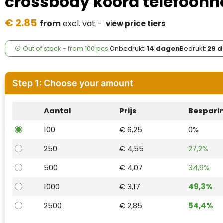
crossbody koord telefoonh
Case Logic
€ 2.85
from
excl. vat -
view price tiers
Fresh 'n Rebel
GolfOriginals
Out of stock -
from
100 pcs.
Onbedrukt:
14 dagen
Bedrukt:
29 
James Harvest
Step 1: Choose your amount
Kingcap
Aantal
Prijs
Bespari
Mepal
100
€ 6,25
0%
Moleskine
250
€ 4,55
27,2%
MyKit
500
€ 4,07
34,9%
Ocean Bottle
1000
€ 3,17
49,3%
2500
€ 2,85
54,4%
Parker