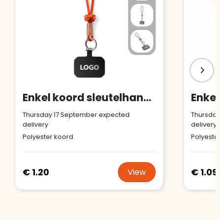
Enkel koord sleutelhanger en telefoonhouder met eigen designlabel
Thursday 17 September expected
Thursday
delivery
delivery
Polyester koord
Polyeste
€ 1.20
€ 1.09
View