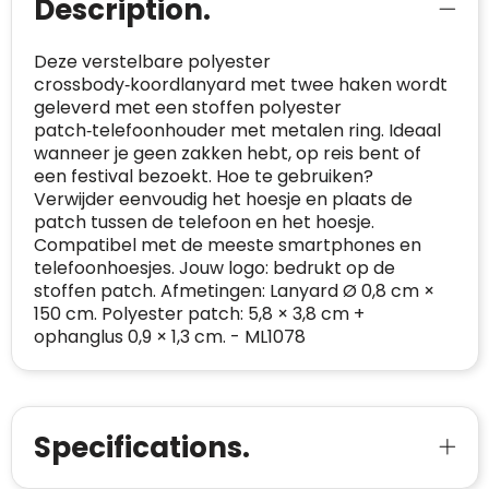
Description.
onafhankelijk geverifieerd.
CONTACTGEGEVENS
Deze verstelbare polyester
Trustindex controleert websites voortdurend
crossbody‑koordlanyard met twee haken wordt
op veiligheidsproblemen.
Telefoonnummer
:
+32 479 88 00 36
Geverifieerd
geleverd met een stoffen polyester
patch‑telefoonhouder met metalen ring. Ideaal
Safe Browsing:
geen probleem
E-
mia@linkkado.be
Geverifieerd
wanneer je geen zakken hebt, op reis bent of
gedetecteerd
mailadres
:
een festival bezoekt. Hoe te gebruiken?
Websites die consequent een hoog niveau
Verwijder eenvoudig het hoesje en plaats de
Blacklist
Geen site op de zwarte lijst
van klanttevredenheid handhaven en
BEDRIJFSGEGEVENS
patch tussen de telefoon en het hoesje.
voldoen aan een hoog niveau van
Compatibel met de meeste smartphones en
Geldig SSL-certificaat
veiligheidsprotocol, kunnen Trustindex-
telefoonhoesjes. Jouw logo: bedrukt op de
Bedrijfsnaam
:
Linkkado
certificaat verkrijgen. Zoekt u bij het winkelen
Spam
E-mail is spamvrij
stoffen patch. Afmetingen: Lanyard Ø 0,8 cm ×
naar de certificaten van Trustindex en koopt u
Domein
:
linkkado.be
150 cm. Polyester patch: 5,8 × 3,8 cm +
met vertrouwen!
ophanglus 0,9 × 1,3 cm. - ML1078
Meer informatie
»
Oprichting van de
2026
onderneming
:
Voor bedrijven
Bouwt u vertrouwen op en verhoogt u uw
Aantal werknemers
:
1-10
verkoop met de Trustindex-certificaat.
Specifications.
Meer informatie
»
Trustindex-certificaat
2026-04-22
starten
: