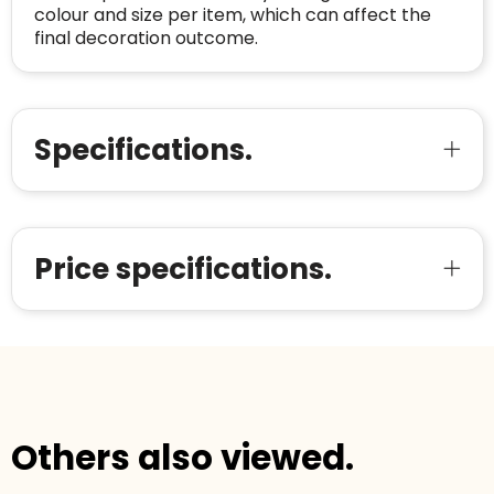
Voor bedrijven
colour and size per item, which can affect the
Bouwt u vertrouwen op en verhoogt u uw
Aantal werknemers
:
1-10
final decoration outcome.
verkoop met de Trustindex-certificaat.
Meer informatie
»
Trustindex-certificaat
2026-04-22
starten
:
Specifications.
Price specifications.
Others also viewed.