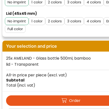
No imprint
1
2
3
4
E
Lid (45x45 mm)
No imprint
1
2
3
4
E
Full color
Your selection and price
25x AMELAND - Glass bottle 500ml, bamboo
Klantenbeoordelingen laten zien hoe een
lid - Transparent
website in het algemeen aan de behoeften
van klanten voldoet.
All-in price per piece
(excl. vat)
Trustindex werkt samen met 137
Subtotal
beoordelingsplatforms om
Total
(incl. vat)
websitebezoekers toegang te geven tot
Trustindex meet voortdurend de
echte, geverifieerde beoordelingen op één
klanttevredenheid op basis van
plaats.
Order
beoordelingen. Minder dan 1% van de
Alleen beoordelingen die voldoen aan de
ondervraagde klanten meldde een