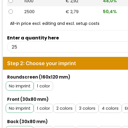
1000
€ 2,92
48,0%
Waterman
2500
€ 2,79
50,4%
All-in price excl. editing and excl. setup costs
Enter a quantity here
Step 2: Choose your imprint
Roundscreen (160x120 mm)
No imprint
1
Front (30x80 mm)
No imprint
1
2
3
4
E
Back (30x80 mm)