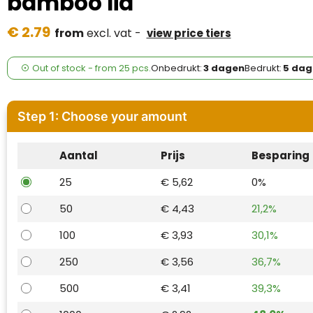
bamboo lid
Case Logic
€ 2.79
from
excl. vat -
view price tiers
Fresh 'n Rebel
GolfOriginals
Out of stock -
from
25 pcs.
Onbedrukt:
3 dagen
Bedrukt:
5 dag
James Harvest
Step 1: Choose your amount
Kingcap
Aantal
Prijs
Besparing
Mepal
25
€ 5,62
0%
Moleskine
50
€ 4,43
21,2%
MyKit
100
€ 3,93
30,1%
Ocean Bottle
250
€ 3,56
36,7%
500
€ 3,41
39,3%
Parker