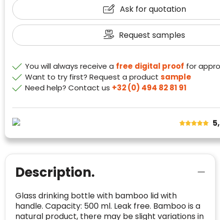
richtlijnen van Trustindex en waarvan
probleem.
Ask for quotation
bewezen is dat ze spamvrij zijn worden door
de verschillende platforms geaccepteerd en
Trustindex heeft de contactgegevens van de
Request samples
meegeteld in de scores.
website en de bedrijfsgegevens
onafhankelijk geverifieerd.
You will always receive a
free
digital proof
for appro
CONTACTGEGEVENS
Want to try first? Request a product
sample
Trustindex controleert websites voortdurend
op veiligheidsproblemen.
Need help? Contact us
+32 (0) 494 82 81 91
Telefoonnummer
:
+32 479 88 00 36
Geverifieerd
Safe Browsing:
geen probleem
E-
mia@linkkado.be
Geverifieerd
gedetecteerd
mailadres
:
5
Websites die consequent een hoog niveau
Blacklist
Geen site op de zwarte lijst
van klanttevredenheid handhaven en
BEDRIJFSGEGEVENS
voldoen aan een hoog niveau van
Geldig SSL-certificaat
veiligheidsprotocol, kunnen Trustindex-
Bedrijfsnaam
:
Linkkado
certificaat verkrijgen. Zoekt u bij het winkelen
Description.
Spam
E-mail is spamvrij
naar de certificaten van Trustindex en koopt u
Domein
:
linkkado.be
met vertrouwen!
Glass drinking bottle with bamboo lid with
Meer informatie
»
Oprichting van de
2026
handle. Capacity: 500 ml. Leak free. Bamboo is a
onderneming
:
natural product, there may be slight variations in