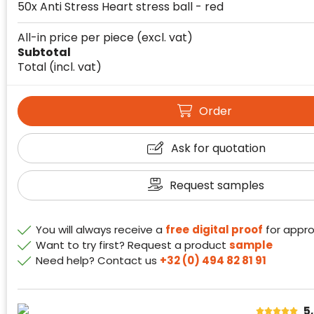
50x Anti Stress Heart stress ball - red
All-in price per piece
(excl. vat)
Subtotal
Total
(incl. vat)
Klantenbeoordelingen laten zien hoe een
website in het algemeen aan de behoeften
Order
van klanten voldoet.
Trustindex werkt samen met 137
Ask for quotation
beoordelingsplatforms om
websitebezoekers toegang te geven tot
Trustindex meet voortdurend de
echte, geverifieerde beoordelingen op één
Request samples
klanttevredenheid op basis van
plaats.
beoordelingen. Minder dan 1% van de
Alleen beoordelingen die voldoen aan de
ondervraagde klanten meldde een
You will always receive a
free
digital proof
for appro
richtlijnen van Trustindex en waarvan
probleem.
Want to try first? Request a product
sample
bewezen is dat ze spamvrij zijn worden door
Need help? Contact us
+32 (0) 494 82 81 91
de verschillende platforms geaccepteerd en
Trustindex heeft de contactgegevens van de
meegeteld in de scores.
website en de bedrijfsgegevens
onafhankelijk geverifieerd.
5