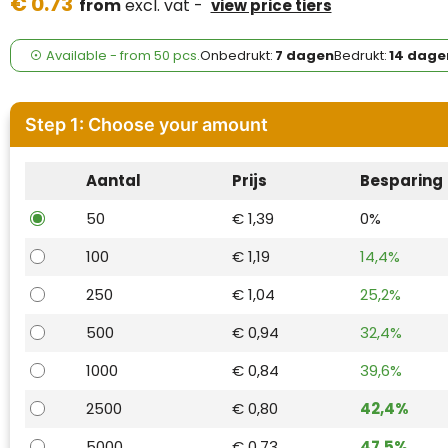
€ 0.73
Case Logic
from
excl. vat -
view price tiers
Fresh 'n Rebel
Available
-
from
50 pcs.
Onbedrukt:
7 dagen
Bedrukt:
14 dage
GolfOriginals
Step 1: Choose your amount
James Harvest
Aantal
Prijs
Besparing
Kingcap
50
€ 1,39
0%
Mepal
100
€ 1,19
14,4%
Moleskine
250
€ 1,04
25,2%
MyKit
500
€ 0,94
32,4%
1000
€ 0,84
39,6%
Ocean Bottle
2500
€ 0,80
42,4%
Parker
5000
€ 0,73
47,5%