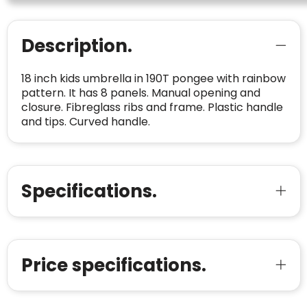
met vertrouwen!
Meer informatie
»
Oprichting van de
2026
onderneming
:
Description.
Voor bedrijven
Bouwt u vertrouwen op en verhoogt u uw
Aantal werknemers
:
1-10
18 inch kids umbrella in 190T pongee with rainbow
verkoop met de Trustindex-certificaat.
pattern. It has 8 panels. Manual opening and
Meer informatie
»
Trustindex-certificaat
2026-04-22
closure. Fibreglass ribs and frame. Plastic handle
starten
:
and tips. Curved handle.
Specifications.
Price specifications.