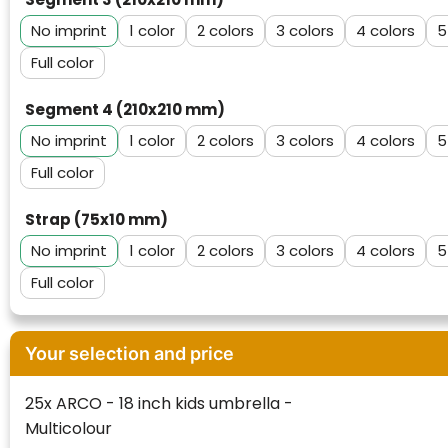
No imprint
1
2
3
4
5
Full color
Segment 4 (210x210 mm)
No imprint
1
2
3
4
5
Full color
Strap (75x10 mm)
No imprint
1
2
3
4
5
Full color
Klantenbeoordelingen laten zien hoe een
website in het algemeen aan de behoeften
Your selection and price
van klanten voldoet.
Trustindex werkt samen met 137
25x ARCO - 18 inch kids umbrella -
beoordelingsplatforms om
Multicolour
websitebezoekers toegang te geven tot