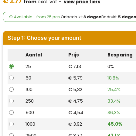
€ 3.77
Case Logic
from
excl. vat -
view price tiers
Fresh 'n Rebel
Available
-
from
25 pcs.
Onbedrukt:
3 dagen
Bedrukt:
5 dage
GolfOriginals
Step 1: Choose your amount
James Harvest
Aantal
Prijs
Besparing
Kingcap
25
€ 7,13
0%
Mepal
50
€ 5,79
18,8%
Moleskine
100
€ 5,32
25,4%
MyKit
250
€ 4,75
33,4%
500
€ 4,54
36,3%
Ocean Bottle
1000
€ 3,92
45,0%
Parker
2500
€ 3,77
47,1%