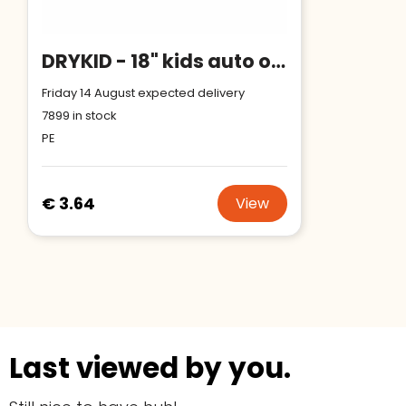
DRYKID - 18" kids auto open umbrella
Friday 14 August expected delivery
7899
in stock
PE
€ 3.64
View
Last viewed by you.