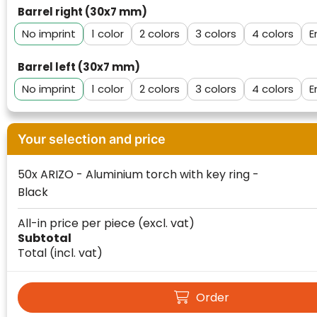
Barrel right (30x7 mm)
No imprint
1
2
3
4
E
Barrel left (30x7 mm)
No imprint
1
2
3
4
E
Your selection and price
50x ARIZO - Aluminium torch with key ring -
Klantenbeoordelingen laten zien hoe een
Black
website in het algemeen aan de behoeften
van klanten voldoet.
All-in price per piece
(excl. vat)
Subtotal
Trustindex werkt samen met 137
Total
(incl. vat)
beoordelingsplatforms om
websitebezoekers toegang te geven tot
Trustindex meet voortdurend de
echte, geverifieerde beoordelingen op één
klanttevredenheid op basis van
Order
plaats.
beoordelingen. Minder dan 1% van de