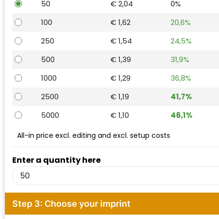
50
€ 2,04
0%
Waterman
100
€ 1,62
20,6%
250
€ 1,54
24,5%
500
€ 1,39
31,9%
1000
€ 1,29
36,8%
2500
€ 1,19
41,7%
5000
€ 1,10
46,1%
All-in price excl. editing and excl. setup costs
Enter a quantity here
Step 3: Choose your imprint