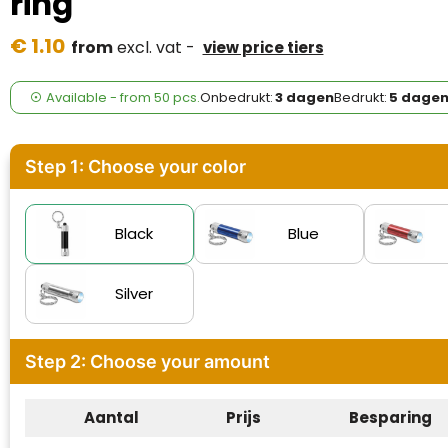
ring
Case Logic
€ 1.10
from
excl. vat -
view price tiers
Fresh 'n Rebel
GolfOriginals
Available
-
from
50 pcs.
Onbedrukt:
3 dagen
Bedrukt:
5 dage
James Harvest
Step 1: Choose your color
Kingcap
Mepal
Black
Blue
Moleskine
Silver
MyKit
Step 2: Choose your amount
Ocean Bottle
Parker
Aantal
Prijs
Besparing