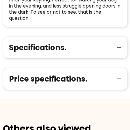
Voor bedrijven
in the evening, and less struggle opening doors in
Bouwt u vertrouwen op en verhoogt u uw
the dark. To see or not to see, that is the
Aantal werknemers
:
1-10
verkoop met de Trustindex-certificaat.
question.
Meer informatie
»
Trustindex-certificaat
2026-04-22
starten
:
Specifications.
Price specifications.
Others also viewed.