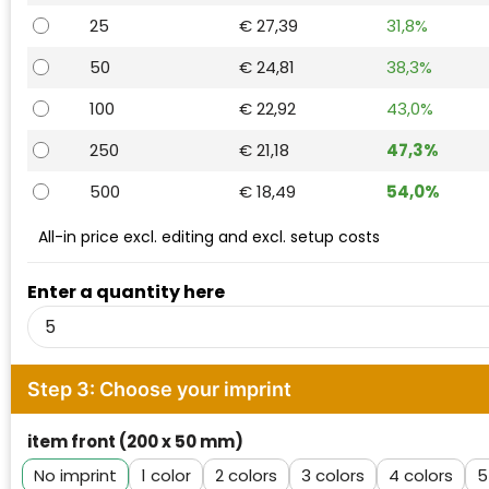
Waterman
25
€ 27,39
31,8%
50
€ 24,81
38,3%
100
€ 22,92
43,0%
250
€ 21,18
47,3%
500
€ 18,49
54,0%
All-in price excl. editing and excl. setup costs
Enter a quantity here
Step 3: Choose your imprint
item front (200 x 50 mm)
No imprint
1
2
3
4
5