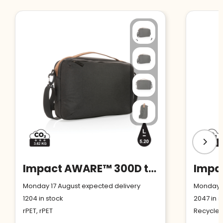
Impact AWARE™ 300D two tone deluxe 15.6" laptop bag
Monday 17 August expected delivery
Monday 1
1204
in stock
2047
in s
rPET, rPET
Recycled