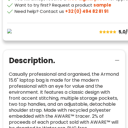
Want to try first? Request a product
sample
Websites die consequent een hoog niveau
Blacklist
Geen site op de zwarte lijst
van klanttevredenheid handhaven en
Need help? Contact us
+32 (0) 494 82 81 91
BEDRIJFSGEGEVENS
voldoen aan een hoog niveau van
Geldig SSL-certificaat
veiligheidsprotocol, kunnen Trustindex-
Bedrijfsnaam
:
Linkkado
certificaat verkrijgen. Zoekt u bij het winkelen
5,0
Spam
E-mail is spamvrij
naar de certificaten van Trustindex en koopt u
Domein
:
linkkado.be
met vertrouwen!
Meer informatie
»
Oprichting van de
2026
onderneming
:
Description.
Voor bedrijven
Bouwt u vertrouwen op en verhoogt u uw
Aantal werknemers
:
1-10
verkoop met de Trustindex-certificaat.
Casually professional and organised, the Armond
Meer informatie
»
Trustindex-certificaat
2026-04-22
15.6" laptop bag is made for the modern
starten
:
professional with an eye for value and the
environment. It features a classic design with
front accent stitching, multiple storage pockets,
two top handles, and an adjustable, detachable
shoulder strap. Made with recycled polyester
embedded with the AWARE™ tracer. 2% of
proceeds of each product sold with AWARE™ will