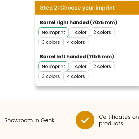
Step 2: Choose your imprint
Barrel right handed (70x5 mm)
No imprint
1
2
3
4
Barrel left handed (70x5 mm)
No imprint
1
2
3
4
Klantenbeoordelingen laten zien
hoe een website in het
algemeen aan de behoeften
van klanten voldoet.
Trustindex werkt samen met 137
Certificates on
Showroom in Genk
beoordelingsplatforms om
products
Trustindex meet voortdurend de
websitebezoekers toegang te
klanttevredenheid op basis van
geven tot echte, geverifieerde
beoordelingen. Minder dan 1%