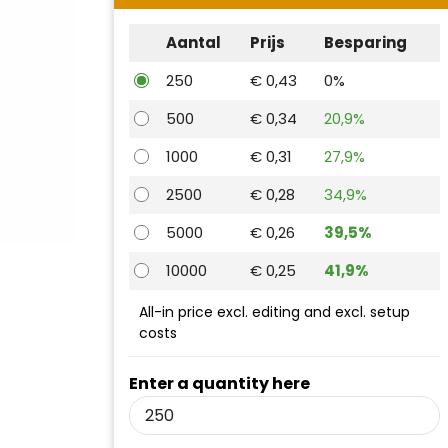
Aantal
Prijs
Besparing
250
€ 0,43
0%
500
€ 0,34
20,9%
1000
€ 0,31
27,9%
2500
€ 0,28
34,9%
5000
€ 0,26
39,5%
10000
€ 0,25
41,9%
All-in price excl. editing and excl. setup
costs
Enter a quantity here