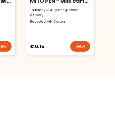
NAIRA - Bamboo twist type ball pen
MITO PEN - Milk carton paper ball pen
d
Thursday 13 August expected
delivery
Recycled Milk Carton
€ 0.15
iew
View