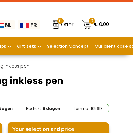
0
0
€ 0.00
Offer
NL
FR
ups
Gift sets
Selection Concept
Our client case s
ng inkless pen
ng inkless pen
 dagen
Bedrukt:
5 dagen
Item no.
105618
Your selection and price