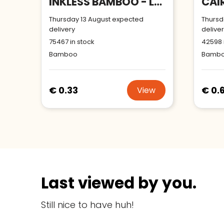
INKLESS BAMBOO - Long lasting inkless pen
Thursday 13 August expected
Thursd
delivery
delive
75467
in stock
42598
Bamboo
Bamb
€ 0.33
€ 0.
View
Last viewed by you.
Still nice to have huh!