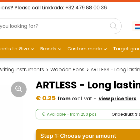
ions? Please call Linkkado: +32 479 88 00 36
nts to Give
Brands
Custom made
Target gro
Writing Instruments
Wooden Pens
ARTLESS - Long lasti
ARTLESS - Long lasti
€ 0.25
from
excl. vat -
view price tiers
Available
-
from
250 pcs.
Onbedrukt:
3
Step 1: Choose your amount