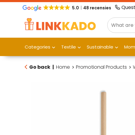
Quest
5.0
48 recensies
Categories
Textile
Sustainable
Mome
Go back
|
Home
Promotional Products