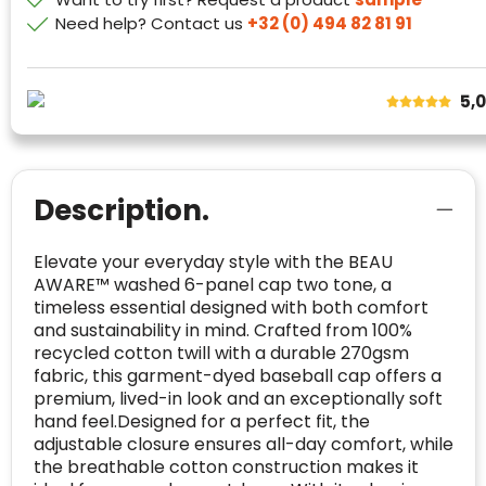
Safe Browsing:
geen probleem
E-
mia@linkkado.be
Geverifieerd
Need help? Contact us
+32 (0) 494 82 81 91
gedetecteerd
mailadres
:
Websites die consequent een hoog niveau
Blacklist
Geen site op de zwarte lijst
van klanttevredenheid handhaven en
BEDRIJFSGEGEVENS
voldoen aan een hoog niveau van
5,
Geldig SSL-certificaat
veiligheidsprotocol, kunnen Trustindex-
Bedrijfsnaam
:
Linkkado
certificaat verkrijgen. Zoekt u bij het winkelen
Spam
E-mail is spamvrij
naar de certificaten van Trustindex en koopt u
Domein
:
linkkado.be
met vertrouwen!
Description.
Meer informatie
»
Oprichting van de
2026
onderneming
:
Elevate your everyday style with the BEAU
Voor bedrijven
AWARE™ washed 6-panel cap two tone, a
Bouwt u vertrouwen op en verhoogt u uw
Aantal werknemers
:
1-10
timeless essential designed with both comfort
verkoop met de Trustindex-certificaat.
and sustainability in mind. Crafted from 100%
Meer informatie
»
Trustindex-certificaat
2026-04-22
recycled cotton twill with a durable 270gsm
starten
:
fabric, this garment-dyed baseball cap offers a
premium, lived-in look and an exceptionally soft
hand feel.Designed for a perfect fit, the
adjustable closure ensures all-day comfort, while
the breathable cotton construction makes it