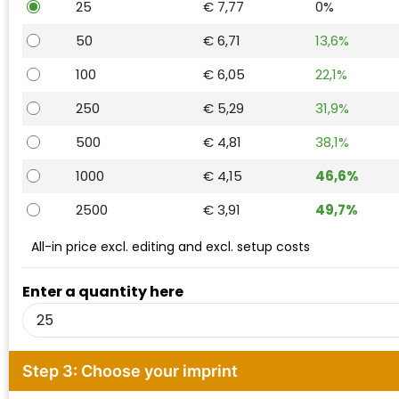
25
€ 7,77
0%
Waterman
50
€ 6,71
13,6%
100
€ 6,05
22,1%
250
€ 5,29
31,9%
500
€ 4,81
38,1%
1000
€ 4,15
46,6%
2500
€ 3,91
49,7%
All-in price excl. editing and excl. setup costs
Enter a quantity here
Step 3: Choose your imprint