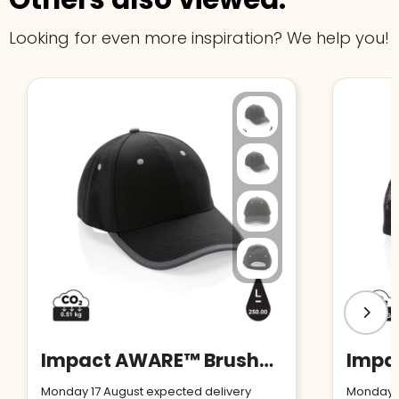
Looking for even more inspiration? We help you!
Impact AWARE™ Brushed rcotton 6 panel contrast cap 280gr
Monday 17 August expected delivery
Monday 1