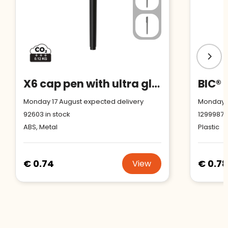
X6 cap pen with ultra glide ink
BIC® 
Monday 17 August expected delivery
Monday 7
92603
in stock
1299987
i
ABS, Metal
Plastic
€ 0.74
€ 0.78
View