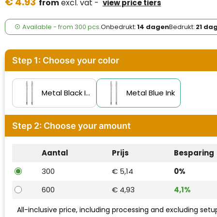
€ 4.93
Case Logic
from
excl. vat -
view price tiers
Fresh 'n Rebel
Available
-
from
300 pcs.
Onbedrukt:
14 dagen
Bedrukt:
21 da
GolfOriginals
Step 1: Choose your color
James Harvest
Kingcap
Metal Black Ink
Metal Blue Ink
Mepal
Step 2: Choose your amount
Moleskine
Aantal
Prijs
Besparing
MyKit
300
€ 5,14
0%
Ocean Bottle
600
€ 4,93
4,1%
Parker
All-inclusive price, including processing and excluding setu