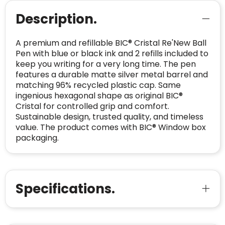
Description.
CONTACTGEGEVENS
Trustindex controleert websites voortdurend
op veiligheidsproblemen.
Telefoonnummer
:
+32 479 88 00 36
Geverifieerd
A premium and refillable BIC® Cristal Re'New Ball
Pen with blue or black ink and 2 refills included to
Safe Browsing:
geen probleem
E-
mia@linkkado.be
Geverifieerd
keep you writing for a very long time. The pen
gedetecteerd
mailadres
:
features a durable matte silver metal barrel and
Websites die consequent een hoog niveau
Blacklist
matching 96% recycled plastic cap. Same
Geen site op de zwarte lijst
van klanttevredenheid handhaven en
BEDRIJFSGEGEVENS
ingenious hexagonal shape as original BIC®
voldoen aan een hoog niveau van
Geldig SSL-certificaat
Cristal for controlled grip and comfort.
veiligheidsprotocol, kunnen Trustindex-
Sustainable design, trusted quality, and timeless
Bedrijfsnaam
:
Linkkado
certificaat verkrijgen. Zoekt u bij het winkelen
Spam
E-mail is spamvrij
value. The product comes with BIC® Window box
naar de certificaten van Trustindex en koopt u
Domein
:
linkkado.be
packaging.
met vertrouwen!
Meer informatie
»
Oprichting van de
2026
onderneming
:
Voor bedrijven
Bouwt u vertrouwen op en verhoogt u uw
Specifications.
Aantal werknemers
:
1-10
verkoop met de Trustindex-certificaat.
Meer informatie
»
Trustindex-certificaat
2026-04-22
starten
: