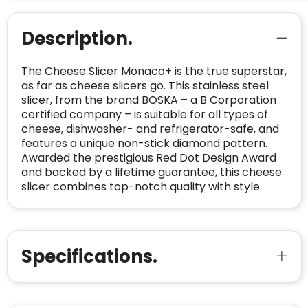
CONTACTGEGEVENS
Description.
Trustindex controleert websites voortdurend
op veiligheidsproblemen.
Telefoonnummer
:
+32 479 88 00 36
Geverifieerd
The Cheese Slicer Monaco+ is the true superstar,
Safe Browsing:
geen probleem
E-
mia@linkkado.be
Geverifieerd
as far as cheese slicers go. This stainless steel
gedetecteerd
mailadres
:
slicer, from the brand BOSKA – a B Corporation
Websites die consequent een hoog niveau
certified company – is suitable for all types of
Blacklist
Geen site op de zwarte lijst
van klanttevredenheid handhaven en
BEDRIJFSGEGEVENS
cheese, dishwasher- and refrigerator-safe, and
voldoen aan een hoog niveau van
features a unique non-stick diamond pattern.
Geldig SSL-certificaat
veiligheidsprotocol, kunnen Trustindex-
Awarded the prestigious Red Dot Design Award
Bedrijfsnaam
:
Linkkado
certificaat verkrijgen. Zoekt u bij het winkelen
Spam
E-mail is spamvrij
and backed by a lifetime guarantee, this cheese
naar de certificaten van Trustindex en koopt u
Domein
:
linkkado.be
slicer combines top-notch quality with style.
met vertrouwen!
Meer informatie
»
Oprichting van de
2026
onderneming
:
Voor bedrijven
Bouwt u vertrouwen op en verhoogt u uw
Specifications.
Aantal werknemers
:
1-10
verkoop met de Trustindex-certificaat.
Meer informatie
»
Trustindex-certificaat
2026-04-22
starten
: