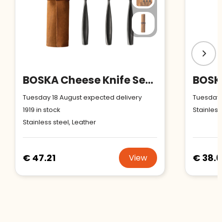
BOSKA Cheese Knife Set Monaco+ Black
Tuesday 18 August expected delivery
Tuesday 
1919
in stock
Stainless
Stainless steel, Leather
€ 47.21
€ 38.
View