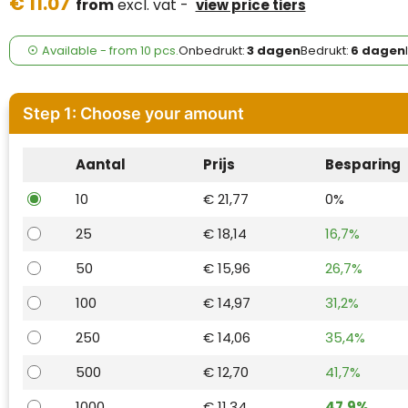
€ 11.07
Case Logic
from
excl. vat -
view price tiers
Fresh 'n Rebel
Available
-
from
10 pcs.
Onbedrukt:
3 dagen
Bedrukt:
6 dagen
GolfOriginals
Step 1: Choose your amount
James Harvest
Aantal
Prijs
Besparing
Kingcap
10
€ 21,77
0%
Mepal
25
€ 18,14
16,7%
Moleskine
50
€ 15,96
26,7%
MyKit
100
€ 14,97
31,2%
250
€ 14,06
35,4%
Ocean Bottle
500
€ 12,70
41,7%
Parker
1000
€ 11,34
47,9%