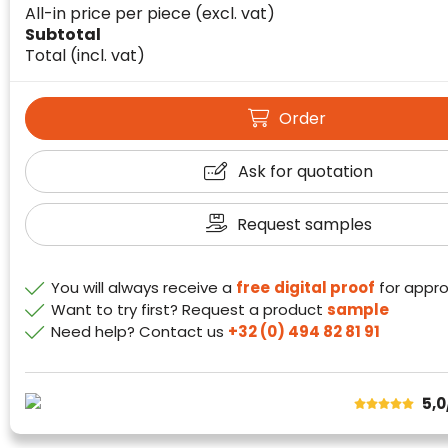
All-in price per piece
(excl. vat)
Subtotal
Total
(incl. vat)
Order
Klantenbeoordelingen laten zien hoe een
website in het algemeen aan de behoeften
Ask for quotation
van klanten voldoet.
Trustindex werkt samen met 137
Request samples
beoordelingsplatforms om
websitebezoekers toegang te geven tot
Trustindex meet voortdurend de
echte, geverifieerde beoordelingen op één
You will always receive a
free
digital proof
for appro
klanttevredenheid op basis van
plaats.
Want to try first? Request a product
sample
beoordelingen. Minder dan 1% van de
Need help? Contact us
+32 (0) 494 82 81 91
Alleen beoordelingen die voldoen aan de
ondervraagde klanten meldde een
richtlijnen van Trustindex en waarvan
probleem.
bewezen is dat ze spamvrij zijn worden door
de verschillende platforms geaccepteerd en
Trustindex heeft de contactgegevens van de
5,0
meegeteld in de scores.
website en de bedrijfsgegevens
onafhankelijk geverifieerd.