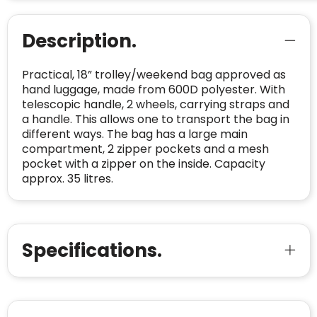
CONTACTGEGEVENS
Trustindex controleert websites voortdurend
Description.
op veiligheidsproblemen.
Telefoonnummer
:
+32 479 88 00 36
Geverifieerd
Safe Browsing:
geen probleem
Practical, 18” trolley/weekend bag approved as
E-
mia@linkkado.be
Geverifieerd
gedetecteerd
hand luggage, made from 600D polyester. With
mailadres
:
Websites die consequent een hoog niveau
telescopic handle, 2 wheels, carrying straps and
Blacklist
Geen site op de zwarte lijst
van klanttevredenheid handhaven en
a handle. This allows one to transport the bag in
BEDRIJFSGEGEVENS
voldoen aan een hoog niveau van
different ways. The bag has a large main
Geldig SSL-certificaat
veiligheidsprotocol, kunnen Trustindex-
compartment, 2 zipper pockets and a mesh
Bedrijfsnaam
:
Linkkado
certificaat verkrijgen. Zoekt u bij het winkelen
pocket with a zipper on the inside. Capacity
Spam
E-mail is spamvrij
naar de certificaten van Trustindex en koopt u
approx. 35 litres.
Domein
:
linkkado.be
met vertrouwen!
Meer informatie
»
Oprichting van de
2026
onderneming
:
Voor bedrijven
Specifications.
Bouwt u vertrouwen op en verhoogt u uw
Aantal werknemers
:
1-10
verkoop met de Trustindex-certificaat.
Meer informatie
»
Trustindex-certificaat
2026-04-22
starten
: