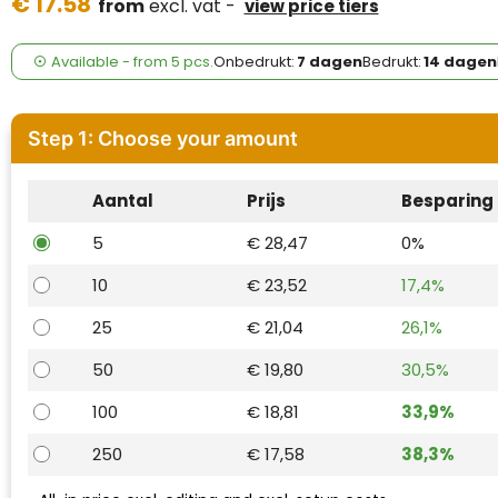
€ 17.58
Case Logic
from
excl. vat -
view price tiers
Fresh 'n Rebel
Available
-
from
5 pcs.
Onbedrukt:
7 dagen
Bedrukt:
14 dagen
GolfOriginals
Step 1: Choose your amount
James Harvest
Aantal
Prijs
Besparing
Kingcap
5
€ 28,47
0%
Mepal
10
€ 23,52
17,4%
Moleskine
25
€ 21,04
26,1%
MyKit
50
€ 19,80
30,5%
100
€ 18,81
33,9%
Ocean Bottle
250
€ 17,58
38,3%
Parker