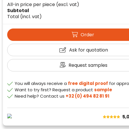
All-in price per piece
(excl. vat)
Subtotal
Total
(incl. vat)
Order
Klantenbeoordelingen laten zien hoe een
website in het algemeen aan de behoeften
Ask for quotation
van klanten voldoet.
Trustindex werkt samen met 137
Request samples
beoordelingsplatforms om
websitebezoekers toegang te geven tot
Trustindex meet voortdurend de
echte, geverifieerde beoordelingen op één
klanttevredenheid op basis van
You will always receive a
free
digital proof
for appro
plaats.
beoordelingen. Minder dan 1% van de
Want to try first? Request a product
sample
Alleen beoordelingen die voldoen aan de
ondervraagde klanten meldde een
Need help? Contact us
+32 (0) 494 82 81 91
richtlijnen van Trustindex en waarvan
probleem.
bewezen is dat ze spamvrij zijn worden door
de verschillende platforms geaccepteerd en
Trustindex heeft de contactgegevens van de
5,
meegeteld in de scores.
website en de bedrijfsgegevens
onafhankelijk geverifieerd.