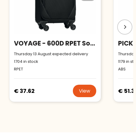
VOYAGE - 600D RPET Soft trolley
Thursday 13 August expected delivery
Thursday
1704
in stock
1179
in st
RPET
ABS
€ 37.62
€ 51.3
View