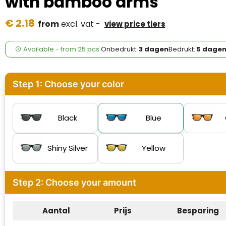
with bamboo arms
Case Logic
€ 2.18
from
excl. vat -
view price tiers
Fresh 'n Rebel
GolfOriginals
Available
-
from
25 pcs.
Onbedrukt:
3 dagen
Bedrukt:
5 dage
James Harvest
Step 1: Choose your color
Kingcap
Mepal
Black
Blue
Moleskine
Shiny Silver
Yellow
MyKit
Step 2: Choose your amount
Ocean Bottle
Parker
Aantal
Prijs
Besparing