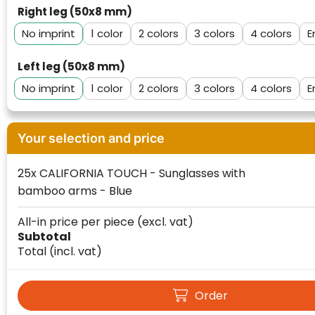
Right leg (50x8 mm)
No imprint
1
2
3
4
E
Left leg (50x8 mm)
No imprint
1
2
3
4
E
Your selection and price
25x CALIFORNIA TOUCH - Sunglasses with
Klantenbeoordelingen laten zien hoe een
bamboo arms - Blue
website in het algemeen aan de behoeften
van klanten voldoet.
All-in price per piece
(excl. vat)
Subtotal
Trustindex werkt samen met 137
Total
(incl. vat)
beoordelingsplatforms om
websitebezoekers toegang te geven tot
Trustindex meet voortdurend de
echte, geverifieerde beoordelingen op één
klanttevredenheid op basis van
Order
plaats.
beoordelingen. Minder dan 1% van de