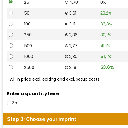
25
€ 4,70
0%
Waterman
50
€ 3,61
23,2%
100
€ 3,11
33,8%
250
€ 2,86
39,1%
500
€ 2,77
41,1%
1000
€ 2,30
51,1%
2500
€ 2,18
53,6%
All-in price excl. editing and excl. setup costs
Enter a quantity here
Step 3: Choose your imprint