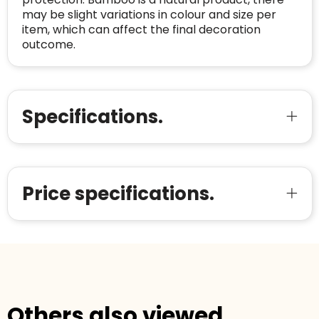
Voor bedrijven
may be slight variations in colour and size per
Bouwt u vertrouwen op en verhoogt u uw
item, which can affect the final decoration
Aantal werknemers
:
1-10
verkoop met de Trustindex-certificaat.
outcome.
Meer informatie
»
Trustindex-certificaat
2026-04-22
starten
:
Specifications.
Price specifications.
Others also viewed.