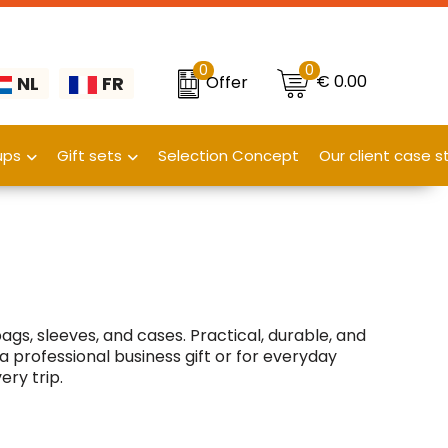
0
0
€ 0.00
Offer
NL
FR
ups
Gift sets
Selection Concept
Our client case s
gs, sleeves, and cases. Practical, durable, and
a professional business gift or for everyday
ery trip.