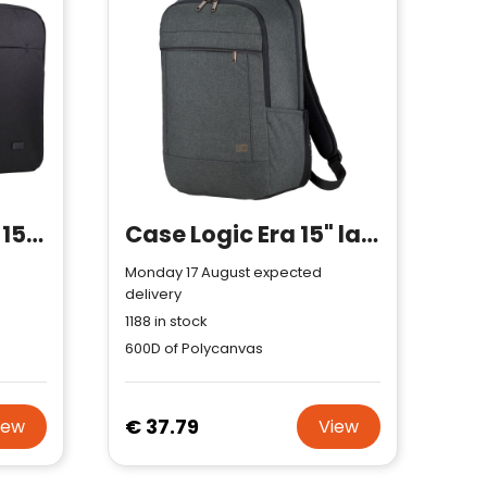
Case Logic Invigo 15.6" recycled laptop bag
Case Logic Era 15" laptop backpack 23L
Monday 17 August expected
delivery
1188
in stock
600D of Polycanvas
€ 37.79
iew
View