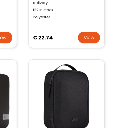
delivery
122
in stock
Polyester
€ 22.74
iew
View