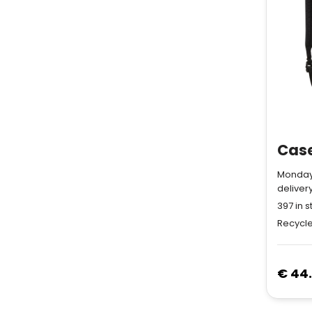
Monday
deliver
397
in s
Recycle
€ 44