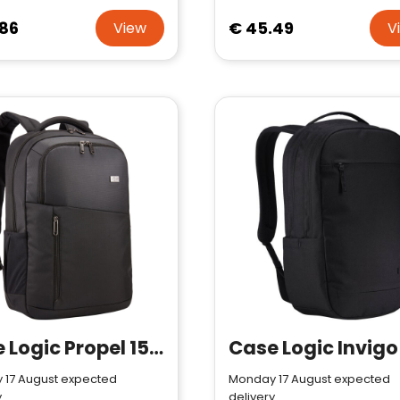
.86
€ 45.49
View
V
Case Logic Propel 15.6" laptop backpack 20L
 17 August expected
Monday 17 August expected
y
delivery