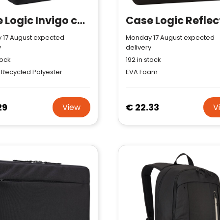
Case Logic Invigo convertible tote bag
 17 August expected
Monday 17 August expected
y
delivery
tock
192
in stock
 Recycled Polyester
EVA Foam
29
€ 22.33
View
V
Klantenbeoordelingen laten zien
hoe een website in het
algemeen aan de behoeften