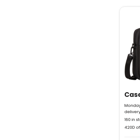
Monday
deliver
160
in s
420D of