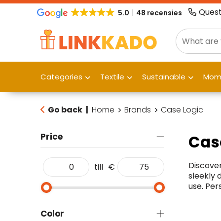
Quest
5.0
48 recensies
Categories
Textile
Sustainable
Mome
Go back
|
Home
Brands
Case Logic
Price
Cas
Discover
till
€
sleekly 
use. Per
Color