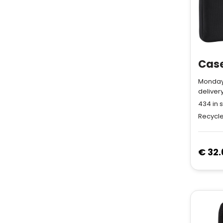
Monday
deliver
434
in 
Recycle
€ 32.