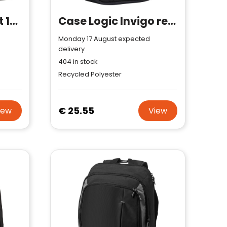
Case Logic Reflect 14" laptop sleeve
Case Logic Invigo recycled accessories bag
Monday 17 August expected
delivery
404
in stock
Recycled Polyester
€ 25.55
iew
View