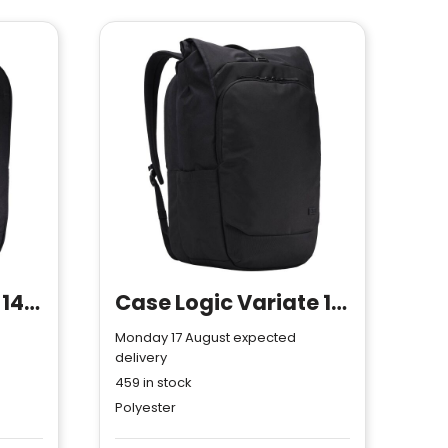
Case Logic Invigo 14" recycled laptop backpack 14.5L
Case Logic Variate 17" recycled expandable roll-top laptop backpack
Monday 17 August expected
delivery
459
in stock
Polyester