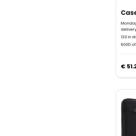
Monday
deliver
133
in s
600D of
€ 51.