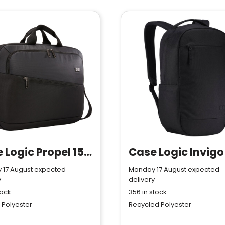
Case Logic Propel 15.6" laptop briefcase
 17 August expected
Monday 17 August expected
y
delivery
tock
356
in stock
 Polyester
Recycled Polyester