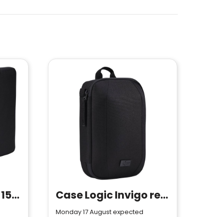
Case Logic Invigo 15.6" recycled laptop sleeve
Case Logic Invigo recycled accessories bag
Monday 17 August expected