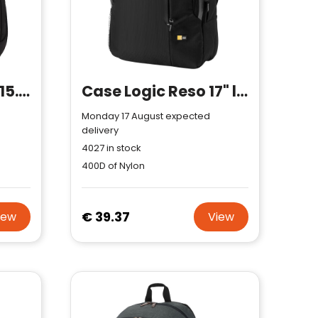
Case Logic Jaunt 15.6" recycled backpack 23L
Case Logic Reso 17" laptop backpack 25L
Monday 17 August expected
delivery
4027
in stock
400D of Nylon
€ 39.37
iew
View