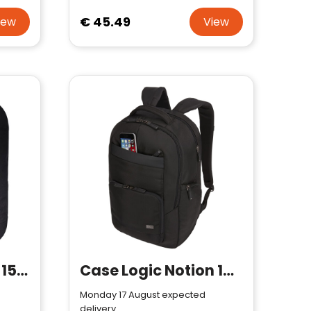
€ 45.49
iew
View
Case Logic Invigo 15.6" backpack 21L
Case Logic Notion 15.6" laptop backpack 25L
Monday 17 August expected
delivery