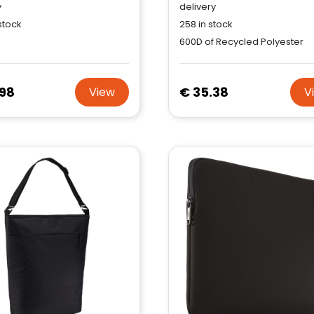
y
delivery
stock
258
in stock
600D of Recycled Polyester
.98
€ 35.38
View
V