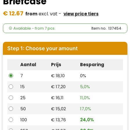
Briefcase
Case Logic
€ 12.67
from
excl. vat -
view price tiers
Fresh 'n Rebel
GolfOriginals
Available
-
from
7 pcs.
Item no.
137454
James Harvest
Step 1: Choose your amount
Kingcap
Aantal
Prijs
Besparing
Mepal
7
€ 18,10
0%
Moleskine
15
€ 17,20
5,0%
MyKit
25
€ 16,11
11,0%
Ocean Bottle
50
€ 15,02
17,0%
100
€ 13,76
24,0%
Parker