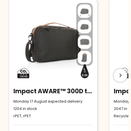
Impact AWARE™ 300D two tone deluxe 15.6" laptop bag
Monday 17 August expected delivery
Monday 1
1204
in stock
2047
in s
rPET, rPET
Recycled