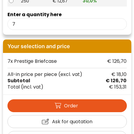
250
€ 12,67
30,0%
Waterman
Enter a quantity here
Your selection and price
7x Prestige Briefcase
€ 126,70
All-in price per piece
(excl. vat)
€ 18,10
Subtotal
€ 126,70
Total
(incl. vat)
€ 153,31
Order
Ask for quotation
Klantenbeoordelingen laten zien hoe een