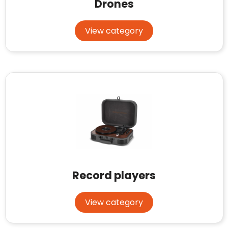
Case Logic
Drones
Fresh 'n Rebel
View category
GolfOriginals
James Harvest
Kingcap
Mepal
Moleskine
MyKit
Record players
Ocean Bottle
View category
Parker