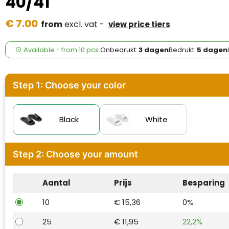
40/41
Case Logic
€ 7.00
from
excl. vat -
view price tiers
Fresh 'n Rebel
GolfOriginals
Available
-
from
10 pcs.
Onbedrukt:
3 dagen
Bedrukt:
5 dagen
James Harvest
Step 1: Choose your color
Kingcap
Mepal
Black
White
Moleskine
Step 2: Choose your amount
MyKit
Aantal
Prijs
Besparing
Ocean Bottle
10
€ 15,36
0%
Parker
25
€ 11,95
22,2%