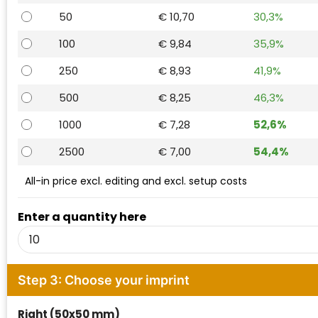
Waterman
50
€ 10,70
30,3%
100
€ 9,84
35,9%
250
€ 8,93
41,9%
500
€ 8,25
46,3%
1000
€ 7,28
52,6%
2500
€ 7,00
54,4%
All-in price excl. editing and excl. setup costs
Enter a quantity here
Step 3: Choose your imprint
Right (50x50 mm)