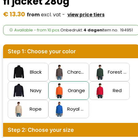
fl jacket 280g
Case Logic
€ 13.30
from
excl. vat -
view price tiers
Fresh 'n Rebel
GolfOriginals
Available
-
from
10 pcs.
Onbedrukt:
4 dagen
Item no.
194951
James Harvest
Step 1: Choose your color
Kingcap
Mepal
Black
Charcoal Grey
Forest Green
Moleskine
Navy
Orange
Red
MyKit
Rope
Royal Blue
Ocean Bottle
Parker
Step 2: Choose your size