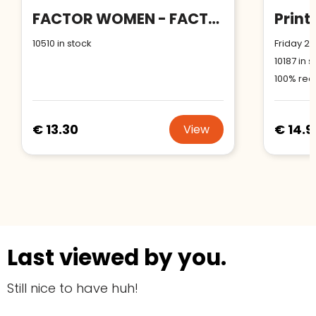
FACTOR WOMEN - FACTOR women fl jacket 280
10510
in stock
Friday 21
10187
in s
100% rec
€ 13.30
€ 14.9
View
Last viewed by you.
Still nice to have huh!