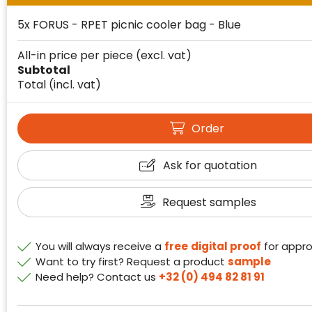
5x FORUS - RPET picnic cooler bag - Blue
All-in price per piece
(excl. vat)
Subtotal
Total
(incl. vat)
Klantenbeoordelingen laten zien hoe een
website in het algemeen aan de behoeften
van klanten voldoet.
Order
Trustindex werkt samen met 137
beoordelingsplatforms om
Ask for quotation
websitebezoekers toegang te geven tot
Trustindex meet voortdurend de
echte, geverifieerde beoordelingen op één
klanttevredenheid op basis van
plaats.
Request samples
beoordelingen. Minder dan 1% van de
Alleen beoordelingen die voldoen aan de
ondervraagde klanten meldde een
richtlijnen van Trustindex en waarvan
probleem.
You will always receive a
free
digital proof
for appro
bewezen is dat ze spamvrij zijn worden door
Want to try first? Request a product
sample
de verschillende platforms geaccepteerd en
Trustindex heeft de contactgegevens van de
Need help? Contact us
+32 (0) 494 82 81 91
meegeteld in de scores.
website en de bedrijfsgegevens
onafhankelijk geverifieerd.