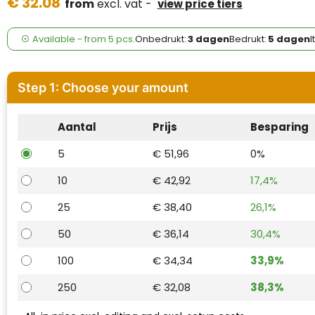
€ 32.08
Case Logic
from
excl. vat -
view price tiers
Fresh 'n Rebel
Available
-
from
5 pcs.
Onbedrukt:
3 dagen
Bedrukt:
5 dagen
I
GolfOriginals
Step 1: Choose your amount
James Harvest
Aantal
Prijs
Besparing
Kingcap
5
€ 51,96
0%
Mepal
10
€ 42,92
17,4%
Moleskine
25
€ 38,40
26,1%
MyKit
50
€ 36,14
30,4%
100
€ 34,34
33,9%
Ocean Bottle
250
€ 32,08
38,3%
Parker