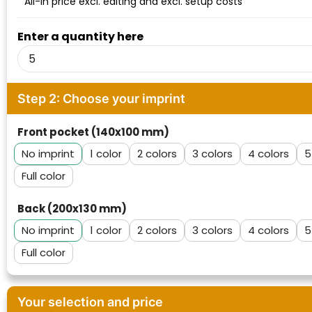
All-in price excl. editing and excl. setup costs
Waterman
Enter a quantity here
Step 2: Choose your imprint
Front pocket (140x100 mm)
No imprint
1
2
3
4
5
Full color
Back (200x130 mm)
No imprint
1
2
3
4
5
Full color
Your selection and price