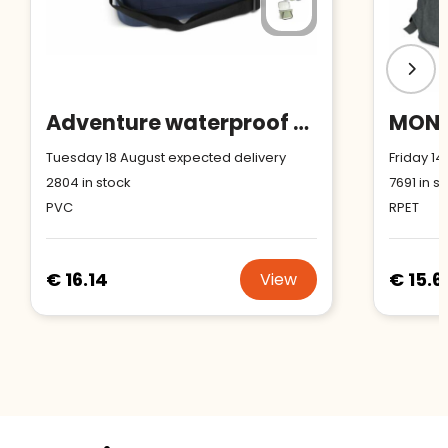
Adventure waterproof cooler box IPX4
Tuesday 18 August expected delivery
Friday 14
2804
in stock
7691
in s
PVC
RPET
€ 16.14
€ 15.6
View