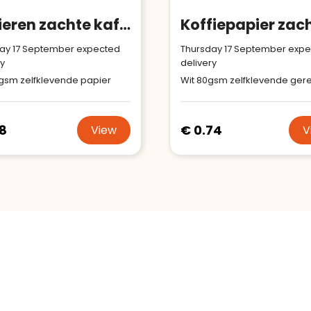
Papieren zachte kaft met 100 sticky notes (EU‑productie)
ay 17 September expected
Thursday 17 September exp
ry
delivery
 gsm zelfklevende papier
08
€ 0.74
View
V