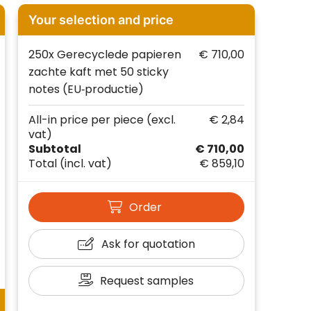
Your selection and price
250x Gerecyclede papieren
€ 710,00
zachte kaft met 50 sticky
notes (EU‑productie)
All-in price per piece
(excl.
€ 2,84
vat)
Subtotal
€ 710,00
Total
(incl. vat)
€ 859,10
Order
Ask for quotation
Request samples