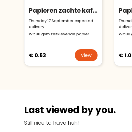
Papieren zachte kaft met 50 sticky notes (EU‑productie)
Thursday 17 September expected
Thursd
delivery
delive
Wit 80 gsm zelfklevende papier
Wit 80
€ 0.63
€ 1.
View
Last viewed by you.
Still nice to have huh!