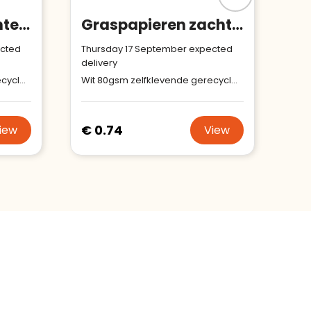
Koffiepapier zachte kaft met gerecyclede sticky notes (EU‑productie)
Graspapieren zachte kaft met gerecyclede sticky notes (EU‑productie)
ected
Thursday 17 September expected
delivery
Wit 80gsm zelfklevende gerecycled papier
Wit 80gsm zelfklevende gerecycled papier
€ 0.74
iew
View