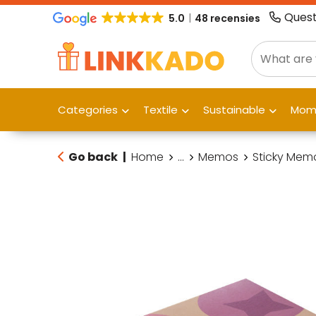
Quest
5.0
48 recensies
Categories
Textile
Sustainable
Mome
Go back
|
Home
...
Memos
Sticky Mem