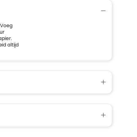
 Voeg
ur
pier.
d altijd