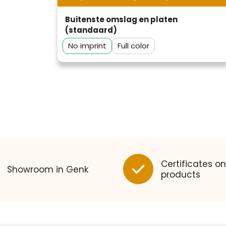
Buitenste omslag en platen
(standaard)
No imprint
Full color
Klantenbeoordelingen laten zien
hoe een website in het
Certificates on
algemeen aan de behoeften
Showroom in Genk
products
van klanten voldoet.
Trustindex werkt samen met 137
beoordelingsplatforms om
Trustindex meet voortdurend de
websitebezoekers toegang te
klanttevredenheid op basis van
geven tot echte, geverifieerde