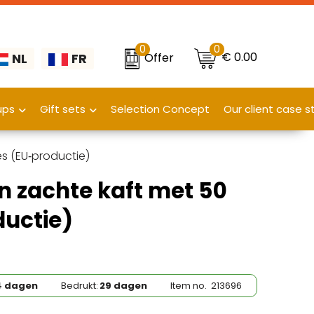
0
0
€ 0.00
Offer
NL
FR
ups
Gift sets
Selection Concept
Our client case s
s (EU‑productie)
n zachte kaft met 50
ductie)
4 dagen
Bedrukt:
29 dagen
Item no.
213696