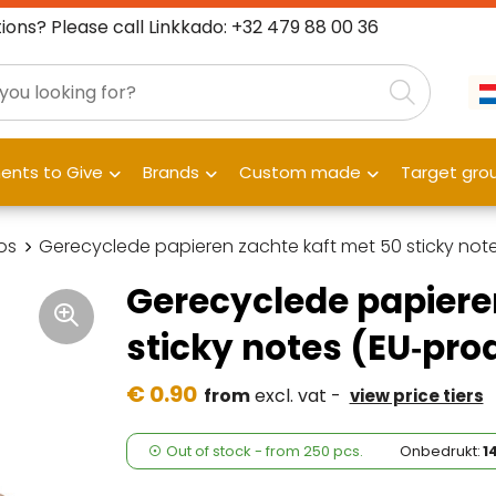
ions? Please call Linkkado: +32 479 88 00 36
nts to Give
Brands
Custom made
Target gro
os
Gerecyclede papieren zachte kaft met 50 sticky note
Gerecyclede papiere
sticky notes (EU‑pro
€ 0.90
from
excl. vat -
view price tiers
Out of stock -
from
250 pcs.
Onbedrukt:
1