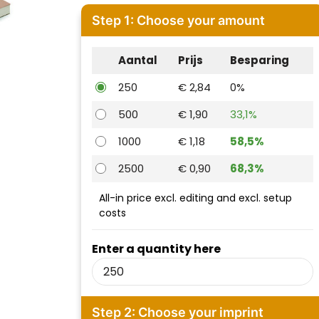
Step 1: Choose your amount
Aantal
Prijs
Besparing
250
€ 2,84
0%
500
€ 1,90
33,1%
1000
€ 1,18
58,5%
2500
€ 0,90
68,3%
All-in price excl. editing and excl. setup
costs
Enter a quantity here
Step 2: Choose your imprint