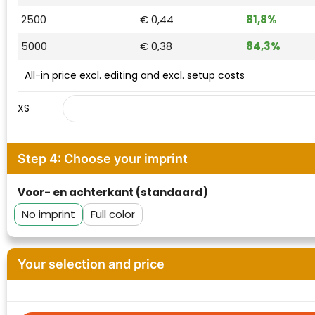
2500
€ 0,44
81,8%
5000
€ 0,38
84,3%
All-in price excl. editing and excl. setup costs
XS
Step 4: Choose your imprint
Voor- en achterkant (standaard)
Klantenbeoordelingen laten zien hoe een
website in het algemeen aan de behoeften
No imprint
Full color
van klanten voldoet.
Trustindex werkt samen met 137
beoordelingsplatforms om
Your selection and price
websitebezoekers toegang te geven tot
Trustindex meet voortdurend de
echte, geverifieerde beoordelingen op één
klanttevredenheid op basis van
plaats.
beoordelingen. Minder dan 1% van de