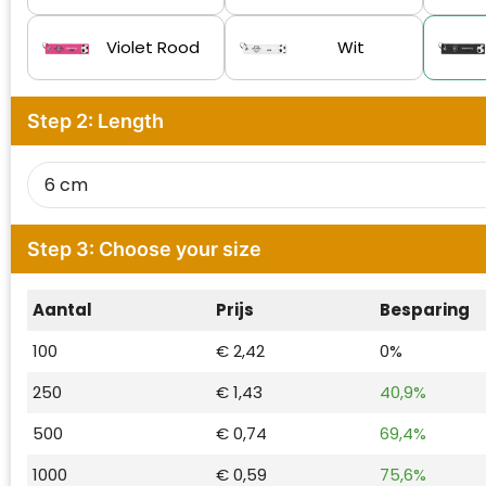
Waterman
Violet Rood
Wit
Step 2: Length
Step 3: Choose your size
Aantal
Prijs
Besparing
100
€ 2,42
0%
250
€ 1,43
40,9%
500
€ 0,74
69,4%
1000
€ 0,59
75,6%