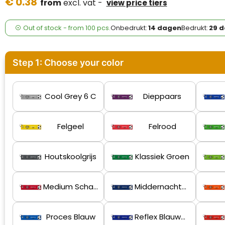
€ 0.38
Case Logic
from
excl. vat -
view price tiers
Fresh 'n Rebel
Out of stock -
from
100 pcs.
Onbedrukt:
14 dagen
Bedrukt:
29 
GolfOriginals
Step 1: Choose your color
James Harvest
Kingcap
Cool Grey 6 C
Dieppaars
Mepal
Felgeel
Felrood
Moleskine
Houtskoolgrijs
Klassiek Groen
MyKit
Ocean Bottle
Medium Scharlakenrood
Middernachtblauw
Parker
Proces Blauw
Reflex Blauwe C