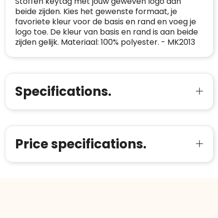
Stoffen keytag met jouw geweven logo aan
onderneming
:
beide zijden. Kies het gewenste formaat, je
Voor bedrijven
favoriete kleur voor de basis en rand en voeg je
Bouwt u vertrouwen op en verhoogt u uw
Aantal werknemers
:
1-10
logo toe. De kleur van basis en rand is aan beide
verkoop met de Trustindex-certificaat.
zijden gelijk. Materiaal: 100% polyester. - MK2013
Meer informatie
»
Trustindex-certificaat
2026-04-22
starten
:
Specifications.
Price specifications.